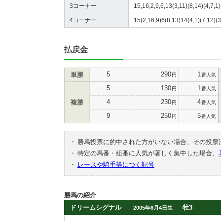
3コーナー
15,16,2,9,6,13(3,11)(8,14)(4,7,1)
4コーナー
15(2,16,9)6(8,13)14(4,1)(7,12)(3
払戻金
5
290
1
単勝
円
番人気
5
130
1
円
番人気
4
230
4
複勝
円
番人気
9
250
5
円
番人気
・
勝馬投票に的中された方がいない場合、その投票
・
特定の馬番・組番に人気が著しく集中した場合、
・
レースや騎手等につく記号
勝馬の紹介
ドリームシグナル
牡3
2005年6月4日生