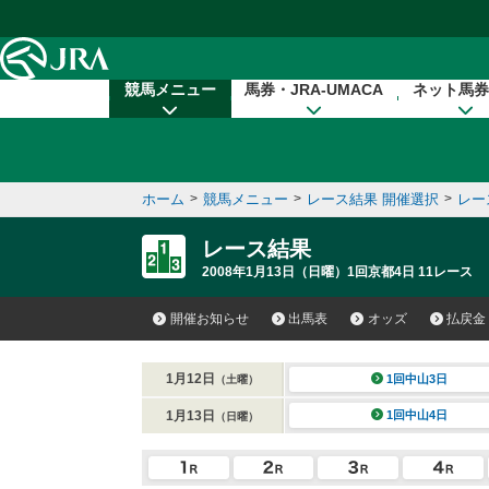
本文へ移動する
競馬メニュー
馬券・JRA-UMACA
ネット馬券
ホーム
>
競馬メニュー
>
レース結果 開催選択
>
レー
レース結果
2008年1月13日（日曜）1回京都4日 11レース
開催お知らせ
出馬表
オッズ
払戻金
1月12日
1回中山3日
（土曜）
1月13日
1回中山4日
（日曜）