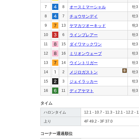
7
8
オースミマーシャル
牡3
8
7
チョウサンデイ
牡3
9
13
ヤマカツオーキッド
牝3
10
6
ラインプレアー
牡3
11
15
ダイワマックワン
牡3
12
16
ミリオンウェーブ
牡3
13
14
ウイントリガー
牡3
14
2
メジロガストン
牡3
15
3
ジェイラッカー
牡3
16
11
ディアヤマト
牡3
タイム
ハロンタイム
12.1 - 10.7 - 11.3 - 12.1 - 12.2 - 1
上り
4F 49.2 - 3F 37.0
コーナー通過順位