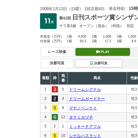
15時
発走時刻：
2008年1月13日（日曜） 1回京都4日
日刊スポーツ賞シンザ
第42回
サラ系3歳
オープン
（混合）（特指）
別定
本賞金
（万円）
1着
4,000
2着
1,600
3着
1,000
付加賞
（万円）
1着
60.2
2着
17.2
3着
8.6
レース映像
PLAY
決勝写真
決勝写真
馬
着順
枠
馬名
性齢
番
1
5
ドリームシグナル
牡3
2
4
ドリームガードナー
牡3
3
9
マヤノベンケイ
牡3
4
12
タケミカヅチ
牡3
5
1
ミッキーチアフル
牡3
6
10
シゲルハスラット
牡3