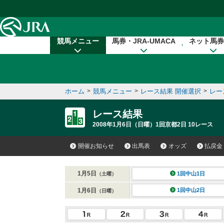
本文へ移動する
競馬メニュー
馬券・JRA-UMACA
ネット馬券
ホーム
>
競馬メニュー
>
レース結果 開催選択
>
レー
レース結果
2008年1月6日（日曜）1回京都2日 10レース
開催お知らせ
出馬表
オッズ
払戻金
1月5日
1回中山1日
（土曜）
1月6日
1回中山2日
（日曜）