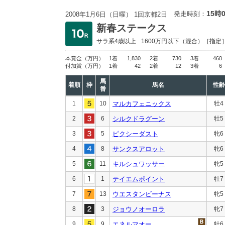
15時
発走時刻：
2008年1月6日（日曜） 1回京都2日
新春ステークス
サラ系4歳以上
1600万円以下
（混合）［指定
本賞金
（万円）
1着
1,830
2着
730
3着
460
付加賞
（万円）
1着
42
2着
12
3着
6
馬
着順
枠
馬名
性齢
番
1
10
マルカフェニックス
牡4
2
6
シルクドラグーン
牡5
3
5
ピクシーダスト
牝6
4
8
サンクスアロット
牝6
5
11
キルシュワッサー
牝5
6
1
テイエムポイント
牡7
7
13
ウエスタンビーナス
牝5
8
3
ジョウノオーロラ
牝7
9
9
エネルマオー
牡6