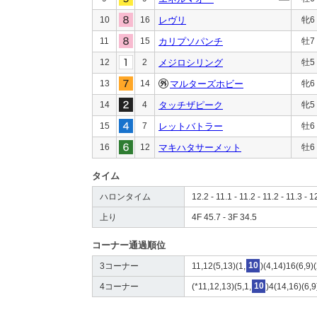
10
16
レヴリ
牝6
11
15
カリプソパンチ
牡7
12
2
メジロシリング
牡5
13
14
マルターズホビー
牝6
14
4
タッチザピーク
牝5
15
7
レットバトラー
牡6
16
12
マキハタサーメット
牡6
タイム
ハロンタイム
12.2 - 11.1 - 11.2 - 11.2 - 11.3 - 1
上り
4F 45.7 - 3F 34.5
コーナー通過順位
3コーナー
11,12(5,13)(1,
10
)(4,14)16(6,9)(
4コーナー
(*11,12,13)(5,1,
10
)4(14,16)(6,9