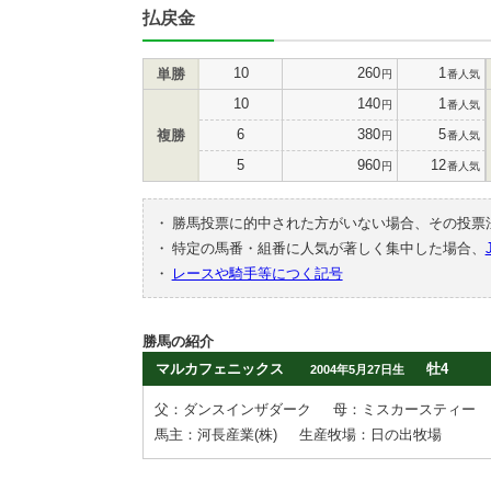
払戻金
10
260
1
単勝
円
番人気
10
140
1
円
番人気
6
380
5
複勝
円
番人気
5
960
12
円
番人気
・
勝馬投票に的中された方がいない場合、その投票
・
特定の馬番・組番に人気が著しく集中した場合、
・
レースや騎手等につく記号
勝馬の紹介
マルカフェニックス
牡4
2004年5月27日生
父：ダンスインザダーク
母：ミスカースティー
馬主：河長産業(株)
生産牧場：日の出牧場