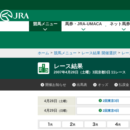
本文へ移動する
競馬メニュー
馬券・JRA-UMACA
ネット馬券
ホーム
>
競馬メニュー
>
レース結果 開催選択
>
レー
レース結果
2007年4月28日（土曜）3回京都3日 11レース
開催お知らせ
出馬表
オッズ
払戻金
4月28日
2回東京3日
（土曜）
4月29日
2回東京4日
（日曜）