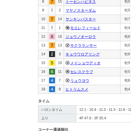
8
15
トーセンハピネス
牝5
9
2
マヤノスターダム
牡5
10
14
サンキンバスター
牡7
11
1
モエレフィールド
牡4
12
16
ジョウノオーロラ
牝6
13
13
サクラランサー
牡5
14
3
キョウワロアリング
牡6
15
10
メイショウディオ
牡5
16
11
セレスクラブ
牡5
17
7
リュウヨウ
牝6
18
8
ヒトリムスメ
牝4
タイム
ハロンタイム
12.1 - 10.4 - 11.3 - 11.5 - 11.6 - 1
上り
4F 47.0 - 3F 35.4
コーナー通過順位