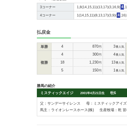
3コーナー
1,8(14,15,11)(13,17)(3,16,9)
4
,
4コーナー
1(14,15,11)(8,13,17)(3,9)(
4
,16)
払戻金
4
870
3
単勝
円
番人気
4
300
4
円
番人気
18
1,230
13
複勝
円
番人気
5
150
1
円
番人気
勝馬の紹介
ミスティックエイジ
牡6
2001年4月21日生
父：サンデーサイレンス
母：ミスティックアイズ
馬主：ライオンレースホース(株)
生産牧場：乾 皆