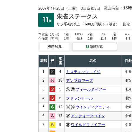
15時
発走時刻：
2007年4月28日（土曜） 3回京都3日
朱雀ステークス
サラ系4歳以上
1600万円以下
（混合）［指定
本賞金
（万円）
1着
1,830
2着
730
3着
460
付加賞
（万円）
1着
40.6
2着
11.6
3着
5.8
決勝写真
決勝写真
馬
着順
枠
馬名
性齢
番
1
4
ミスティックエイジ
牡6
2
18
アンブロワーズ
牝5
3
5
フィールドベアー
牡4
4
6
ファランドール
牝5
5
12
ウインディグニティ
牡6
6
17
アンティークコイン
牡6
7
9
ワイルドファイアー
牡8