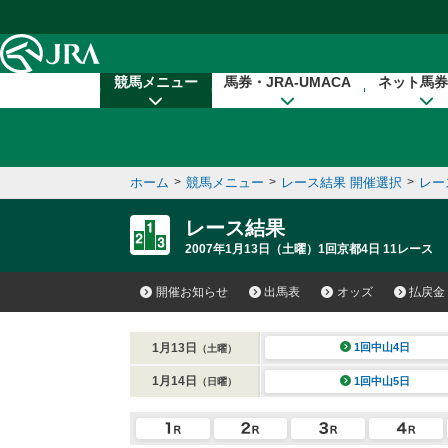
本文へ移動する
競馬メニュー
馬券・JRA-UMACA
ネット馬券
ホーム
>
競馬メニュー
>
レース結果 開催選択
>
レー
レース結果
2007年1月13日（土曜）1回京都4日 11レース
開催お知らせ
出馬表
オッズ
払戻金
1月13日
1回中山4日
（土曜）
1月14日
1回中山5日
（日曜）