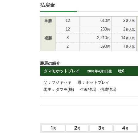
払戻金
12
610
2
単勝
円
番人気
12
230
2
円
番人気
8
2,210
14
複勝
円
番人気
2
590
7
円
番人気
勝馬の紹介
タマモホットプレイ
牡6
2001年4月1日生
父：フジキセキ
母：ホットプレイ
馬主：タマモ(株)
生産牧場：信成牧場