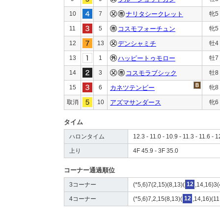
10
7
ナリタシークレット
牝5
11
5
コスモフォーチュン
牝5
12
13
デンシャミチ
牡4
13
1
ハッピートゥモロー
牡7
14
3
コスモラブシック
牡8
15
6
カネツテンビー
牝8
取消
10
アズマサンダース
牝6
タイム
ハロンタイム
12.3 - 11.0 - 10.9 - 11.3 - 11.6 - 1
上り
4F 45.9 - 3F 35.0
コーナー通過順位
3コーナー
(*5,6)7(2,15)(8,13)(
12
,14,16)3(
4コーナー
(*5,6)7,2,15(8,13)(
12
,14,16)(11