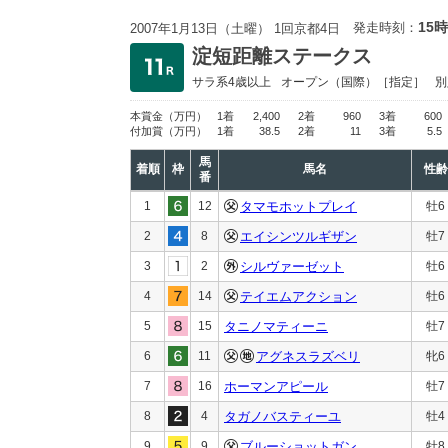
15時
発走時刻：
2007年1月13日（土曜） 1回京都4日
淀短距離ステークス
サラ系4歳以上
オープン
（国際）［指定］
別
本賞金
（万円）
1着
2,400
2着
960
3着
600
付加賞
（万円）
1着
38.5
2着
11
3着
5.5
馬
着順
枠
馬名
性齢
番
1
12
タマモホットプレイ
牡6
2
8
エイシンツルギザン
牡7
3
2
シルヴァーゼット
牡6
4
14
テイエムアクション
牡6
5
15
タニノマティーニ
牡7
6
11
アグネスラズベリ
牝6
7
16
ホーマンアピール
牡7
8
4
タガノバスティーユ
牡4
9
9
ブルーショットガン
牡8