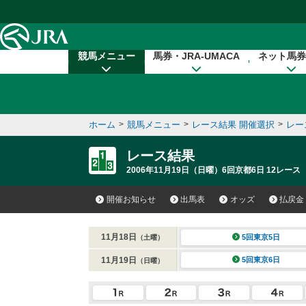
本文へ移動する
競馬メニュー
馬券・JRA-UMACA
ネット馬券
ホーム
>
競馬メニュー
>
レース結果 開催選択
>
レー
レース結果
2006年11月19日（日曜）6回京都6日 12レース
開催お知らせ
出馬表
オッズ
払戻金
11月18日
5回東京5日
（土曜）
11月19日
5回東京6日
（日曜）