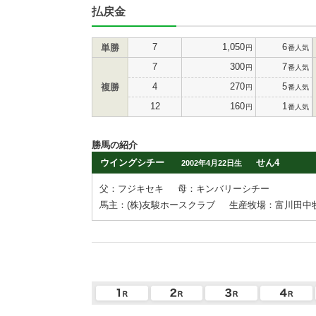
払戻金
7
1,050
6
単勝
円
番人気
7
300
7
円
番人気
4
270
5
複勝
円
番人気
12
160
1
円
番人気
勝馬の紹介
ウイングシチー
せん4
2002年4月22日生
父：フジキセキ
母：キンバリーシチー
馬主：(株)友駿ホースクラブ
生産牧場：富川田中