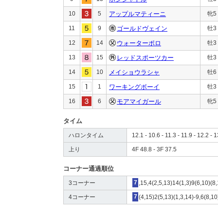
10
5
アップルマティーニ
牝5
11
9
ゴールドヴェイン
牡3
12
14
ウォーターポロ
牡3
13
15
レッドスポーツカー
牡3
14
10
メイショウラシャ
牡6
15
1
ワーキングボーイ
牡3
16
6
モアマイガール
牝5
タイム
ハロンタイム
12.1 - 10.6 - 11.3 - 11.9 - 12.2 - 
上り
4F 48.8 - 3F 37.5
コーナー通過順位
3コーナー
7
,15,4(2,5,13)14(1,3)9(6,10)(8
4コーナー
7
(4,15)2(5,13)(1,3,14)-9,6(8,1