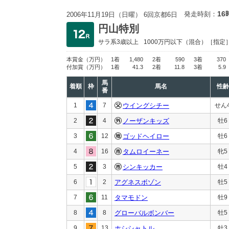
16
発走時刻：
2006年11月19日（日曜） 6回京都6日
円山特別
サラ系3歳以上
1000万円以下
（混合）［指定
本賞金
（万円）
1着
1,480
2着
590
3着
370
付加賞
（万円）
1着
41.3
2着
11.8
3着
5.9
馬
着順
枠
馬名
性齢
番
1
7
ウイングシチー
せん
2
4
ノーザンキッズ
牡6
3
12
ゴッドヘイロー
牡6
4
16
タムロイーネー
牝5
5
3
シンキッカー
牡4
6
2
アグネスボゾン
牡5
7
11
タマモドン
牡9
8
8
グローバルボンバー
牡5
9
13
ホシシャトル
牡3