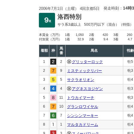
14時
発走時刻：
2006年7月1日（土曜） 4回京都5日
洛西特別
サラ系3歳以上
500万円以下
（混合）（特指）
本賞金
（万円）
1着
1,050
2着
420
3着
260
付加賞
（万円）
1着
32.9
2着
9.4
3着
4.7
馬
着順
枠
馬名
性齢
番
1
2
グリッターロック
牡5
2
9
ミスティックリバー
牝3
3
5
サクラオリオン
牡4
4
4
アグネスヨジゲン
牡3
5
11
トウカイマーチ
牝3
6
10
グランロワイヤル
牡4
7
7
シンシンマーキー
牝4
8
1
マルタカドリーム
牡4
9
3
スノーバロック
牡3