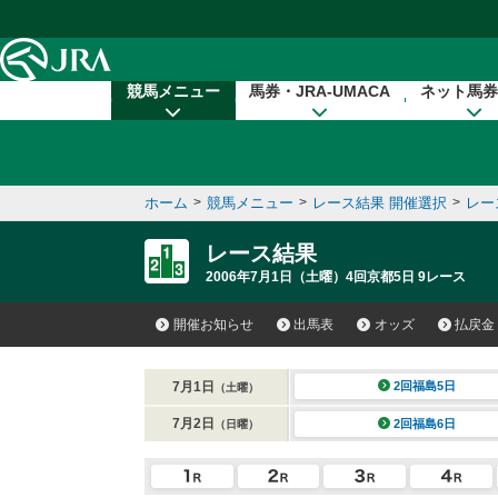
本文へ移動する
競馬メニュー
馬券・JRA-UMACA
ネット馬券
ホーム
>
競馬メニュー
>
レース結果 開催選択
>
レー
レース結果
2006年7月1日（土曜）4回京都5日 9レース
開催お知らせ
出馬表
オッズ
払戻金
7月1日
2回福島5日
（土曜）
7月2日
2回福島6日
（日曜）