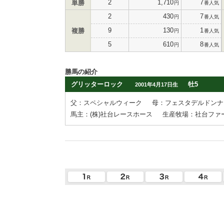
2
1,710
7
単勝
円
番人気
2
430
7
円
番人気
9
130
1
複勝
円
番人気
5
610
8
円
番人気
勝馬の紹介
グリッターロック
牡5
2001年4月17日生
父：スペシャルウィーク
母：フェスタデルドンナ
馬主：(株)社台レースホース
生産牧場：社台ファ