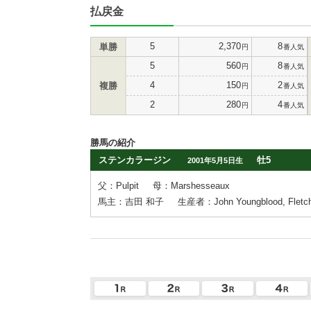
払戻金
5
2,370
8
単勝
円
番人気
5
560
8
円
番人気
4
150
2
複勝
円
番人気
2
280
4
円
番人気
勝馬の紹介
ステンカラージン
牡5
2001年5月5日生
父：Pulpit
母：Marshesseaux
馬主：吉田 和子
生産者：John Youngblood, Fletche