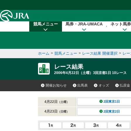
本文へ移動する
競馬メニュー
馬券・JRA-UMACA
ネット馬券
ホーム
>
競馬メニュー
>
レース結果 開催選択
>
レー
レース結果
2006年4月22日（土曜）3回京都1日 10レース
開催お知らせ
出馬表
オッズ
払戻金
4月22日
2回東京1日
（土曜）
4月23日
2回東京2日
（日曜）