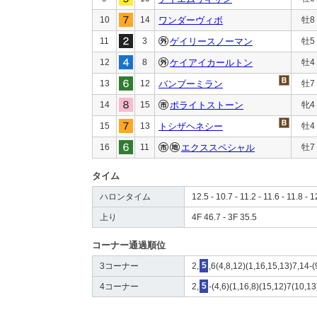
10
14
ワンダーヴィボ
牡8
11
3
ゲイリースノーマン
牡5
12
8
ケイアイカールトン
牡4
13
12
バンブーミラン
牡7
14
15
ポライトストーン
牝4
15
13
トシザヘネシー
牡4
16
11
エクススペシャル
牡7
タイム
ハロンタイム
12.5 - 10.7 - 11.2 - 11.6 - 11.8 - 1
上り
4F 46.7 - 3F 35.5
コーナー通過順位
3コーナー
2,
5
,6(4,8,12)(1,16,15,13)7,14-
4コーナー
2,
5
-(4,6)(1,16,8)(15,12)7(10,1