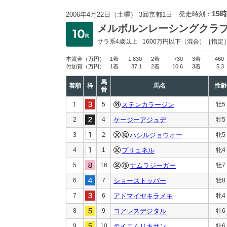
15時
発走時刻：
2006年4月22日（土曜） 3回京都1日
メルボルンレーシングクラ
サラ系4歳以上
1600万円以下
（混合）［指定
本賞金
（万円）
1着
1,830
2着
730
3着
460
付加賞
（万円）
1着
37.1
2着
10.6
3着
5.3
馬
着順
枠
馬名
性齢
番
1
5
ステンカラージン
牡5
2
4
ケージーアジュデ
牡5
3
2
ハシルジョウオー
牝5
4
1
プリュネル
牝4
5
16
ナムラジーガー
牡7
6
7
ショーストッパー
牡8
7
6
アドマイヤキラメキ
牝4
8
9
コアレスデジタル
牡6
9
10
テイエムリキサン
牡6