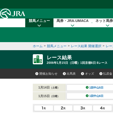
本文へ移動する
競馬メニュー
馬券・JRA-UMACA
ネット馬券
ホーム
>
競馬メニュー
>
レース結果 開催選択
>
レー
レース結果
2006年1月15日（日曜）1回京都6日 8レース
開催お知らせ
出馬表
オッズ
払戻金
1月14日
1回中山5日
（土曜）
1月15日
1回中山6日
（日曜）