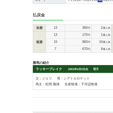
払戻金
13
360
2
単勝
円
番人気
13
170
1
円
番人気
15
960
10
複勝
円
番人気
7
670
8
円
番人気
勝馬の紹介
ラッキーブレイク
牡5
2001年4月5日生
父：ジェリ
母：シアトルロケット
馬主：松岡 隆雄
生産牧場：下河辺牧場