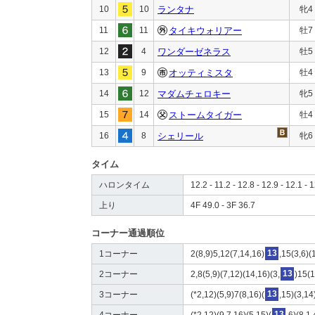
10
10
ランタナ
牝4
11
11
タイキウォリアー
牡7
12
4
ワンダーゼネラス
牡5
13
9
オッティミスタ
牡4
14
12
マダムチェロキー
牝5
15
14
ストームタイガー
牡4
16
8
シェリール
牝6
タイム
ハロンタイム
12.2 - 11.2 - 12.8 - 12.9 - 12.1 - 1
上り
4F 49.0 - 3F 36.7
コーナー通過順位
1コーナー
2(8,9)5,12(7,14,16)
13
,15(3,6)(
2コーナー
2,8(5,9)(7,12)(14,16)(3,
13
)15(1
3コーナー
(*2,12)(5,9)7(8,16)(
13
,15)(3,14
4コーナー
(*2,12)(9,7,16)(5,15)(
13
,6)(8,1