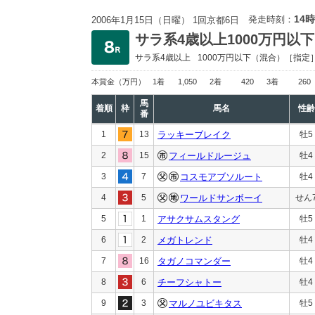
14時
発走時刻：
2006年1月15日（日曜） 1回京都6日
サラ系4歳以上1000万円以下
サラ系4歳以上
1000万円以下
（混合）［指定
本賞金
（万円）
1着
1,050
2着
420
3着
260
馬
着順
枠
馬名
性齢
番
1
13
ラッキーブレイク
牡5
2
15
フィールドルージュ
牡4
3
7
コスモアブソルート
牡4
4
5
ワールドサンボーイ
せん
5
1
アサクサムスタング
牡5
6
2
メガトレンド
牡4
7
16
タガノコマンダー
牡4
8
6
チーフシャトー
牡4
9
3
マルノユビキタス
牡5