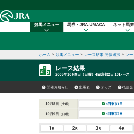
本文へ移動する
競馬メニュー
馬券・JRA-UMACA
ネット馬券
ホーム
>
競馬メニュー
>
レース結果 開催選択
>
レー
レース結果
2005年10月9日（日曜）4回京都2日 10レース
開催お知らせ
出馬表
オッズ
払戻金
10月8日
4回東京1日
（土曜）
10月9日
4回東京2日
（日曜）