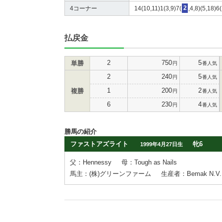
4コーナー
14(10,11)1(3,9)7(
2
,4,8)(5,18)6
払戻金
2
750
5
単勝
円
番人気
2
240
5
円
番人気
1
200
2
複勝
円
番人気
6
230
4
円
番人気
勝馬の紹介
ファストアズライト
牝6
1999年4月27日生
父：Hennessy
母：Tough as Nails
馬主：(株)グリーンファーム
生産者：Bemak N.V.