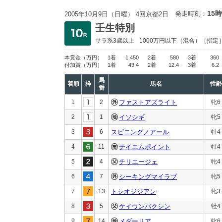
15時
発走時刻：
2005年10月9日（日曜） 4回京都2日
壬生特別
サラ系3歳以上
1000万円以下
（混合）［指定
本賞金
（万円）
1着
1,450
2着
580
3着
360
付加賞
（万円）
1着
43.4
2着
12.4
3着
6.2
馬
着順
枠
馬名
性齢
番
1
2
ファストアズライト
牝6
2
1
イソシギ
牝5
3
6
スピニングノアール
牡4
4
11
テイエムポイント
牡4
5
4
チリエージェ
牝4
6
7
シーキングマイラブ
牝5
7
13
トシオジジアン
牝3
8
5
ケイウンバクシン
牡4
9
14
メダーリア
牝6