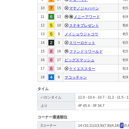
10
15
マヤノジャハーン
牡5
11
12
メニーアワード
牡9
12
10
ステキプレゼント
牝6
13
9
メイショウジャコウ
牝5
14
3
スリーロケット
牡5
15
16
ファンドリワールド
牡5
16
17
ビッグスマッシュ
牡6
17
18
ケイエススター
牡3
18
8
マコッチャン
牡9
タイム
ハロンタイム
12.0 - 10.4 - 10.7 - 11.2 - 11.5 - 
上り
4F 45.4 - 3F 34.7
コーナー通過順位
3コーナー
14-(10,11)1(3,9)(7,8)(4,18)
2
(5,