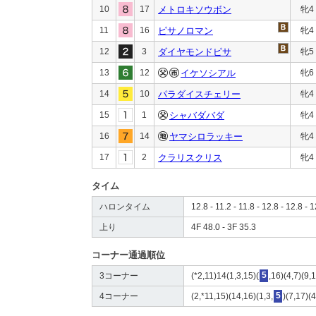
10
17
メトロキソウボン
牝4
11
16
ピサノロマン
牝4
12
3
ダイヤモンドピサ
牝5
13
12
イケソシアル
牝6
14
10
パラダイスチェリー
牝4
15
1
シャバダバダ
牝4
16
14
ヤマシロラッキー
牝4
17
2
クラリスクリス
牝4
タイム
ハロンタイム
12.8 - 11.2 - 11.8 - 12.8 - 12.8 - 1
上り
4F 48.0 - 3F 35.3
コーナー通過順位
3コーナー
(*2,11)14(1,3,15)(
5
,16)(4,7)(9,
4コーナー
(2,*11,15)(14,16)(1,3,
5
)(7,17)(