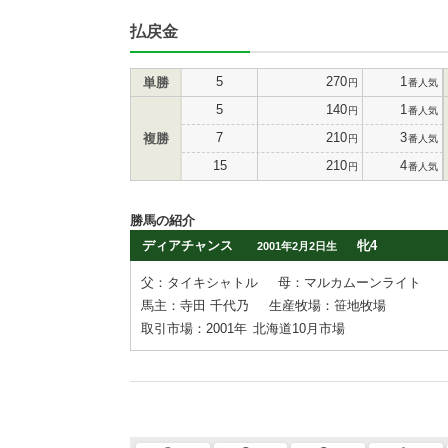
払戻金
5
270
1
単勝
円
番人気
5
140
1
円
番人気
7
210
3
複勝
円
番人気
15
210
4
円
番人気
勝馬の紹介
ディアチャンス
牝4
2001年2月2日生
父：タイキシャトル
母：マルカムーンライト
馬主：寺田 千代乃
生産牧場：笹地牧場
取引市場：2001年
北海道10月市場