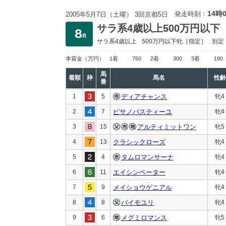
14時
発走時刻：
2005年5月7日（土曜） 3回京都5日
サラ系4歳以上500万円以下
サラ系4歳以上
500万円以下
牝［指定］
別定
本賞金
（万円）
1着
750
2着
300
3着
190
馬
着順
枠
馬名
性齢
番
1
5
ディアチャンス
牝4
2
7
ピサノパスティーユ
牝4
3
15
アルティミットワン
牝5
4
13
クラシックローズ
牝4
5
4
タムロマンサーナ
牝4
6
11
エイシンベーター
牝4
7
9
メイショウゲニアル
牝4
8
8
バイモユリ
牝4
9
6
メグミロマンス
牝5