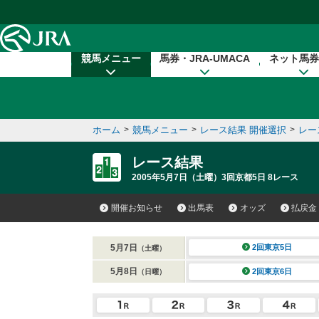
本文へ移動する
競馬メニュー
馬券・JRA-UMACA
ネット馬券
ホーム
>
競馬メニュー
>
レース結果 開催選択
>
レー
レース結果
2005年5月7日（土曜）3回京都5日 8レース
開催お知らせ
出馬表
オッズ
払戻金
5月7日
2回東京5日
（土曜）
5月8日
2回東京6日
（日曜）