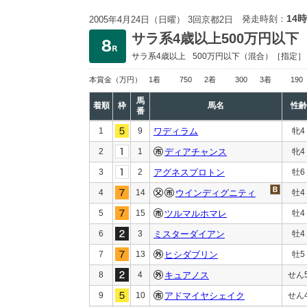
14時
発走時刻：
2005年4月24日（日曜） 3回京都2日
サラ系4歳以上500万円以下
サラ系4歳以上
500万円以下
（混合）［指定］
本賞金
（万円）
1着
750
2着
300
3着
190
馬
着順
枠
馬名
性齢
番
1
9
ワディラム
牝4
2
1
ディアチャンス
牝4
3
2
アグネスプロトン
牡6
4
14
ウインディグニティ
牡4
5
15
ツルマルホマレ
牡4
6
3
ミスターダイアン
牡4
7
13
ヒシダブリン
牡5
8
4
キュアノス
せん
9
10
アドマイヤシェイク
せん