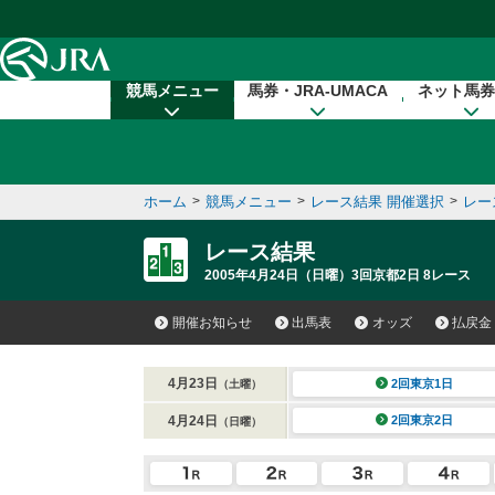
本文へ移動する
競馬メニュー
馬券・JRA-UMACA
ネット馬券
ホーム
>
競馬メニュー
>
レース結果 開催選択
>
レー
レース結果
2005年4月24日（日曜）3回京都2日 8レース
開催お知らせ
出馬表
オッズ
払戻金
4月23日
2回東京1日
（土曜）
4月24日
2回東京2日
（日曜）