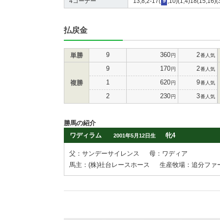
4コーナー
13,8,2-17(
9
,10)(1,4)18(15,16)(
払戻金
9
360
2
単勝
円
番人気
9
170
2
円
番人気
1
620
9
複勝
円
番人気
2
230
3
円
番人気
勝馬の紹介
ワディラム
牝4
2001年5月12日生
父：サンデーサイレンス
母：ワディア
馬主：(株)社台レースホース
生産牧場：追分ファ