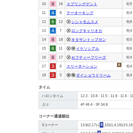
10
16
スプリングゲント
牡5
11
8
テーオーキング
牡4
12
12
シシャモムスメ
牝6
13
7
ロングキャリオカ
牝4
14
18
キタサントップガン
牡5
15
11
イケソシアル
牝6
16
17
セフティーフリーズ
牡4
17
6
スリーネーション
牝4
18
5
ダイショウドリーム
牝4
タイム
ハロンタイム
12.3 - 10.8 - 11.5 - 11.9 - 11.6 - 1
上り
4F 46.4 - 3F 34.8
コーナー通過順位
3コーナー
13,8(2,17)-(
9
,10)(1,4,18)(15,16