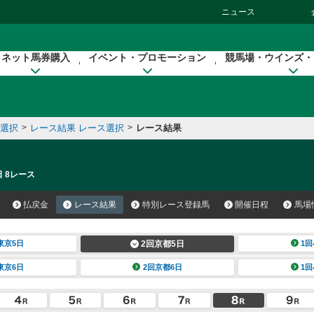
ニュース
ネット馬券購入
イベント・プロモーション
競馬場・ウインズ・
催選択
>
レース結果 レース選択
>
レース結果
日 8レース
払戻金
レース結果
特別レース登録馬
開催日程
馬場
東京5日
2回京都5日
1回
東京6日
2回京都6日
1回