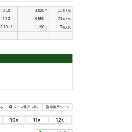
3-10
3,020
11
円
番人気
10-3
8,550
23
円
番人気
3-10-11
1,190
5
円
番人気
る
レース選択へ戻る
印刷用ページ