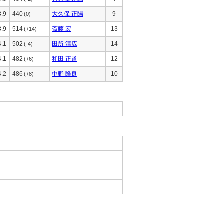
3.9
440
大久保 正陽
9
(0)
3.9
514
斎藤 宏
13
(+14)
4.1
502
田所 清広
14
(-4)
4.1
482
和田 正道
12
(+6)
4.2
486
中野 隆良
10
(+8)