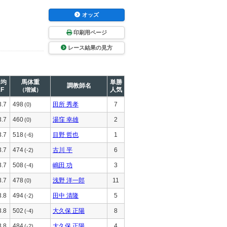
オッズ
印刷用ページ
レース結果の見方
平均
馬体重
単勝
調教師名
1F
人気
（増減）
3.7
498
田所 秀孝
7
(0)
3.7
460
湯窪 幸雄
2
(0)
3.7
518
目野 哲也
1
(-6)
3.7
474
古川 平
6
(-2)
3.7
508
嶋田 功
3
(-4)
3.7
478
浅野 洋一郎
11
(0)
3.8
494
田中 清隆
5
(-2)
3.8
502
大久保 正陽
8
(-4)
3.8
484
大久保 正陽
4
(-2)