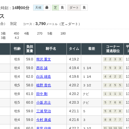
14時00分
走時刻：
天候
曇
芝
良
ダート
良
ス
3,790
混合）
別定
（芝→ダート）
コース：
メートル
3着
450
4着
270
5着
180
3着
4.2
負担
コーナー
性齢
騎手名
タイム
着差
重量
通過順位
牡6
59.0
熊沢 重文
4:19.2
1
2
2
3
3
牡4
59.0
西谷 誠
4:19.4
1
１ 1/4
7
5
3
3
牡4
62.0
白浜 雄造
4:19.6
1
１ 1/4
4
4
2
2
牝5
58.0
植野 貴也
4:20.2
1
３ 1/2
2
2
5
5
牡8
61.0
田中 剛
4:20.2
1
クビ
1
1
1
1
牡5
60.0
小坂 忠士
4:20.3
1
クビ
5
7
6
6
牡6
59.0
三浦 堅治
4:21.1
1
５
5
6
7
8
牡4
59.0
今村 康成
4:21.6
1
３
8
8
7
7
牡6
60.0
嘉堂 信雄
4:22.2
1
３ 1/2
11
10
10
10