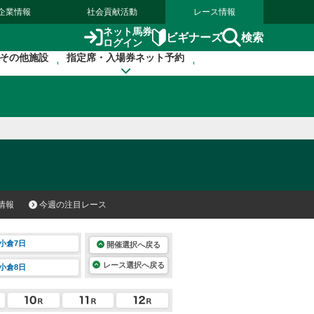
企業情報
社会貢献活動
レース情報
ネット馬券
検索
ビギナーズ
ログイン
その他施設
指定席・入場券ネット予約
情報
今週の注目レース
小倉7日
開催選択へ戻る
レース選択へ戻る
小倉8日