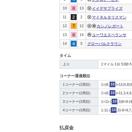
10
13
イイデサプライズ
11
2
マイネルタリスマン
12
12
カシノレガート
13
14
ユーワエスペランサ
14
5
グローバルクラウン
タイム
上り
1マイル 1分 53秒 5 4
コーナー通過順位
1コーナー(2周目)
1=(8,
10
)=11(4,9)
2コーナー(2周目)
1=(8,
10
)=11,3,4,
3コーナー(3周目)
1=11-(
10
,3)8=9-(
4コーナー(3周目)
1-11-(
10
,3)-8=9,
払戻金