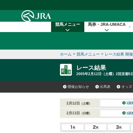
本文へ移動する
競馬メニュー
馬券・JRA-UMACA
ホーム
>
競馬メニュー
>
レース結果 開
レース結果
2005年2月12日（土曜）2回京都5
開催お知らせ
出馬表
オッズ
2月12日
1回
（土曜）
2月13日
1回
（日曜）