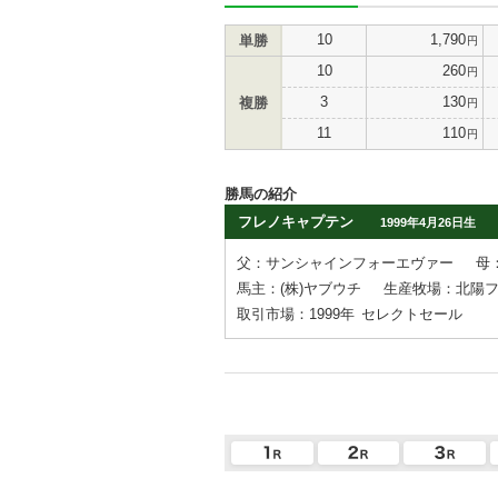
10
1,790
単勝
円
10
260
円
3
130
複勝
円
11
110
円
勝馬の紹介
フレノキャプテン
1999年4月26日生
父：サンシャインフォーエヴァー
母
馬主：(株)ヤブウチ
生産牧場：北陽
取引市場：1999年
セレクトセール