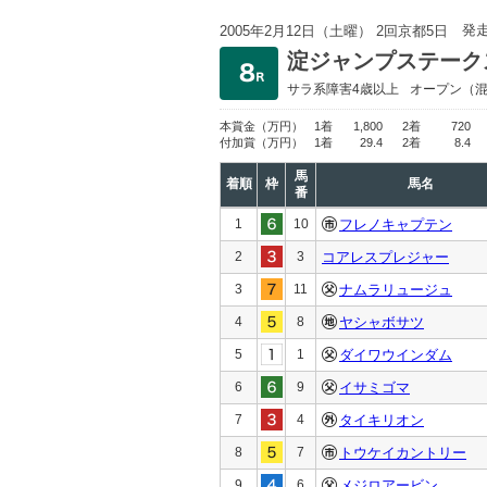
発
2005年2月12日（土曜） 2回京都5日
淀ジャンプステーク
サラ系障害4歳以上
オープン
（
本賞金
（万円）
1着
1,800
2着
720
付加賞
（万円）
1着
29.4
2着
8.4
馬
着順
枠
馬名
番
1
10
フレノキャプテン
2
3
コアレスプレジャー
3
11
ナムラリュージュ
4
8
ヤシャボサツ
5
1
ダイワウインダム
6
9
イサミゴマ
7
4
タイキリオン
8
7
トウケイカントリー
9
6
メジロアービン