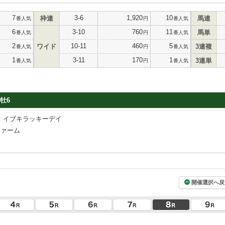
7
3-6
1,920
10
枠連
馬連
番人気
円
番人気
6
3-10
760
11
馬単
番人気
円
番人気
2
10-11
460
5
ワイド
3連複
番人気
円
番人気
1
3-11
170
1
3連単
番人気
円
番人気
牡6
：イブキラッキーデイ
ファーム
開催選択へ戻