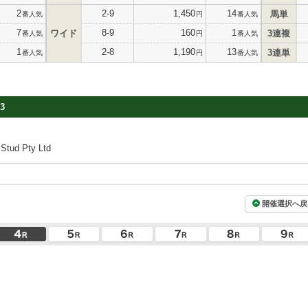
2
2-9
1,450
14
馬単
番人気
円
番人気
7
8-9
160
1
ワイド
3連複
番人気
円
番人気
1
2-8
1,190
13
3連単
番人気
円
番人気
3
tud Pty Ltd
開催選択へ戻