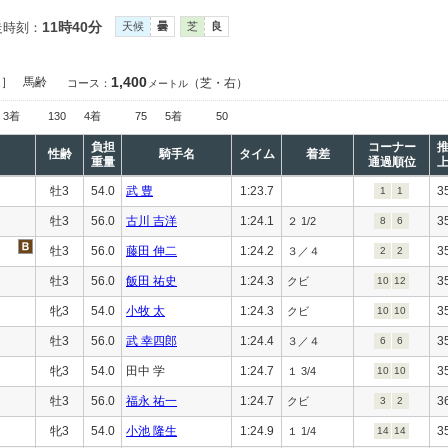
11時40分
走時刻：
天候
曇
芝
良
1,400
定］
馬齢
（芝・右）
コース：
メートル
3着
130
4着
75
5着
50
負担
コーナー
性齢
騎手名
タイム
着差
重量
通過順位
牡3
54.0
武 豊
1:23.7
3
1
1
牡3
56.0
古川 吉洋
1:24.1
3
２ 1/2
8
6
牡3
56.0
藤田 伸二
1:24.2
3
３／４
2
2
牡3
56.0
飯田 祐史
1:24.3
3
クビ
10
12
牝3
54.0
小牧 太
1:24.3
3
クビ
10
10
牡3
56.0
武 幸四郎
1:24.4
3
３／４
6
6
牝3
54.0
田中 学
1:24.7
3
１ 3/4
10
10
牡3
56.0
福永 祐一
1:24.7
3
クビ
3
2
牝3
54.0
小池 隆生
1:24.9
3
１ 1/4
14
14