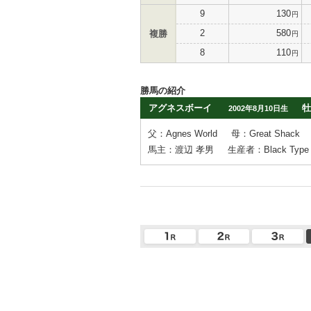
9
130
円
2
580
複勝
円
8
110
円
勝馬の紹介
アグネスボーイ
牡
2002年8月10日生
父：Agnes World
母：Great Shack
馬主：渡辺 孝男
生産者：Black Type S