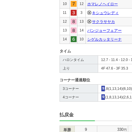
10
12
ホマレノヘイロー
11
3
キシュウレディ
12
13
サクラサヤカ
13
14
バンジョーフェアー
14
10
シゲルカッタリーナ
タイム
ハロンタイム
12.7 - 11.4 - 12.0 - 
上り
4F 47.6 - 3F 35.3
コーナー通過順位
3コーナー
9
,8(1,13,14)(6,10)
4コーナー
9
(1,8,13,14)(2,6,1
払戻金
9
330
単勝
円