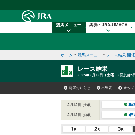
本文へ移動する
競馬メニュー
馬券・JRA-UMACA
ホーム
>
競馬メニュー
>
レース結果 開
レース結果
2005年2月12日（土曜）2回京都5
開催お知らせ
出馬表
オッズ
2月12日
1回
（土曜）
2月13日
1回
（日曜）