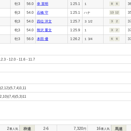
牡3
56.0
幸 英明
1:25.1
3
１
8
6
牝3
54.0
石橋 守
1:25.1
3
ハナ
13
12
牝3
54.0
四位 洋文
1:25.7
3
３ 1/2
3
2
牝3
54.0
熊沢 重文
1:25.9
3
１
3
2
牡3
56.0
本田 優
1:26.2
3
１ 3/4
6
6
12.3 - 12.0 - 11.6 - 11.7
(2,12)(5,7,4)3,11
2,10)(7,4)(5,3)11
2
2-6
7,320
16
枠連
馬連
番人気
円
番人気