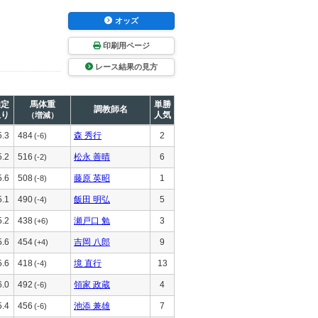
オッズ
印刷用ページ
レース結果の見方
推定
馬体重
単勝
調教師名
上り
人気
（増減）
5.3
484
森 秀行
2
(-6)
5.2
516
松永 善晴
6
(-2)
5.6
508
藤原 英昭
1
(-8)
5.1
490
飯田 明弘
5
(-4)
5.2
438
瀬戸口 勉
3
(+6)
5.6
454
吉岡 八郎
9
(+4)
5.6
418
境 直行
13
(-4)
6.0
492
領家 政蔵
4
(-6)
5.4
456
池添 兼雄
7
(-6)