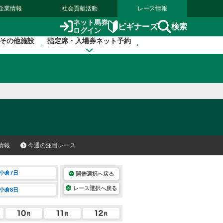
企業情報
社会貢献活動
レース情報
ネット馬券
検索
ビギナーズ
ログイン
その他施設
指定席・入場券ネット予約
情報
今週の注目レース
小倉7日
開催選択へ戻る
レース選択へ戻る
小倉8日