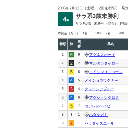
発
2005年2月12日（土曜） 2回京都5日
サラ系3歳未勝利
サラ系3歳
未勝利
（混合）［指
本賞金
（万円）
1着
500
2着
200
馬
着順
枠
馬名
番
1
9
アグネスボーイ
2
2
マルタカタイロー
3
8
エイシンユニコーン
4
5
メイショウワグナー
5
4
グレイシアブルー
6
6
アクションクロス
7
7
コアレスベイビー
8
1
ハタタガミ
9
11
パラダイスエール