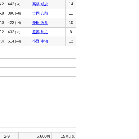
6.2
442
高橋 成忠
14
(-4)
5.8
396
吉岡 八郎
11
(+6)
7.0
422
柴田 政見
10
(+4)
7.2
432
服部 利之
8
(-8)
7.4
514
小野 幸治
12
(+4)
2-9
6,660
15
円
番人気