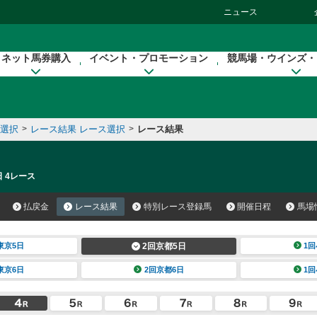
ニュース
ネット馬券購入
イベント・プロモーション
競馬場・ウインズ・
催選択
>
レース結果 レース選択
>
レース結果
日 4レース
払戻金
レース結果
特別レース登録馬
開催日程
馬場
東京5日
2回京都5日
1回
東京6日
2回京都6日
1回