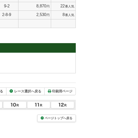
9-2
8,870
22
円
番人気
2-8-9
2,530
8
円
番人気
る
レース選択へ戻る
印刷用ページ
ページトップへ戻る