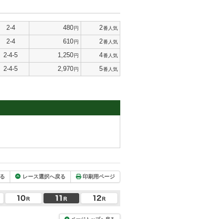
2-4
480
2
円
番人気
2-4
610
2
円
番人気
2-4-5
1,250
4
円
番人気
2-4-5
2,970
5
円
番人気
る
レース選択へ戻る
印刷用ページ