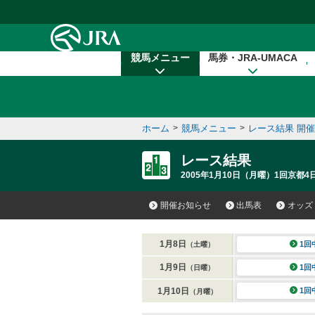
本文へ移動する
競馬メニュー
馬券・JRA-UMACA
ホーム
>
競馬メニュー
>
レース結果 開
レース結果
2005年1月10日（月曜）1回京都4日
開催お知らせ
出馬表
オッズ
1月8日
1回
（土曜）
1月9日
1回
（日曜）
1月10日
1回
（月曜）