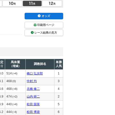
オッズ
印刷用ページ
レース結果の見方
推定
馬体重
単勝
調教師名
上り
人気
（増減）
4.0
514
橋口 弘次郎
1
(+4)
4.1
468
中村 均
3
(0)
4.6
468
北橋 修二
4
(+8)
4.9
474
山内 研二
2
(+2)
4.9
440
松田 国英
5
(+4)
5.2
444
松田 博資
6
(-4)