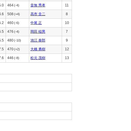
5.0
464
音無 秀孝
11
(-4)
4.6
508
高市 圭二
8
(+4)
5.2
460
中尾 正
10
(-6)
6.5
476
岡田 稲男
7
(-4)
5.5
480
池江 泰郎
9
(-10)
7.5
470
大橋 勇樹
12
(+2)
7.6
446
松元 茂樹
13
(-8)