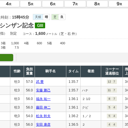
15時45分
走時刻：
天候
晴
芝
良
シンザン記念
1,600
特指）
別定
（芝・右 外）
コース：
メートル
3着
1,000
4着
600
5着
400
3着
7.5
負担
コーナー
性齢
騎手名
タイム
着差
重量
通過順位
牡3
57.0
武 豊
1:35.7
3
12
7
牡3
56.0
安藤 勝己
1:35.7
3
ハナ
11
7
牡3
56.0
福永 祐一
1:36.1
3
２ 1/2
8
7
牡3
56.0
藤田 伸二
1:36.1
3
クビ
5
4
牝3
54.0
松永 幹夫
1:36.2
3
１／２
5
4
牡3
56.0
安田 康彦
1:36.5
3
２
4
4