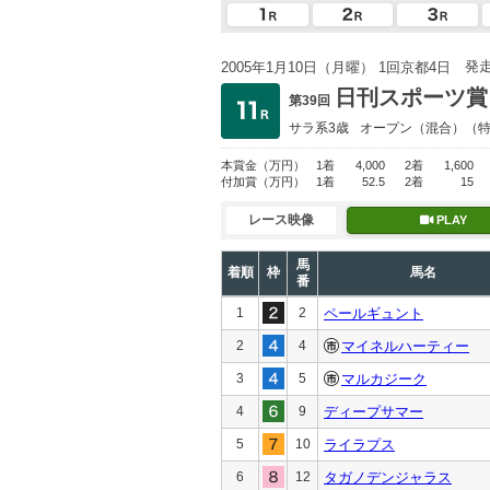
発
2005年1月10日（月曜） 1回京都4日
日刊スポーツ賞
第39回
サラ系3歳
オープン
（混合）（
本賞金
（万円）
1着
4,000
2着
1,600
付加賞
（万円）
1着
52.5
2着
15
レース映像
PLAY
馬
着順
枠
馬名
番
1
2
ペールギュント
2
4
マイネルハーティー
3
5
マルカジーク
4
9
ディープサマー
5
10
ライラプス
6
12
タガノデンジャラス