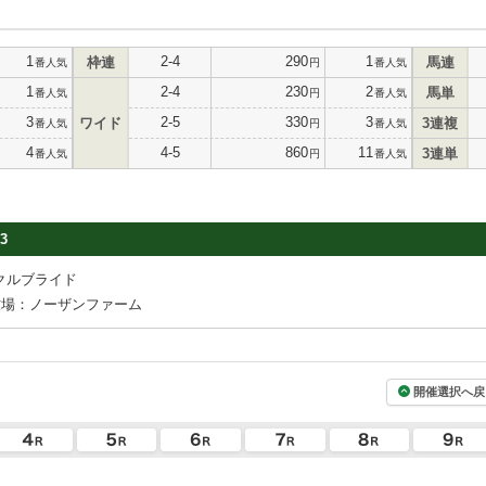
1
2-4
290
1
枠連
馬連
番人気
円
番人気
1
2-4
230
2
馬単
番人気
円
番人気
3
2-5
330
3
ワイド
3連複
番人気
円
番人気
4
4-5
860
11
3連単
番人気
円
番人気
3
クルブライド
牧場：ノーザンファーム
開催選択へ戻