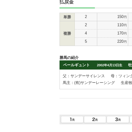
払戻金
2
150
単勝
円
2
110
円
4
170
複勝
円
5
220
円
勝馬の紹介
ペールギュント
牡
2002年4月13日生
父：サンデーサイレンス
母：ツィン
馬主：(有)サンデーレーシング
生産