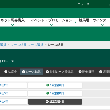
ニュース
ネット馬券購入
イベント・プロモーション
競馬場・ウインズ・
催選択
>
レース結果 レース選択
>
レース結果
 11レース
払戻金
レース結果
特別レース登録馬
開催日程
馬場
中山2日
1回京都2日
中山3日
1回京都3日
中山4日
1回京都4日