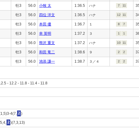
牡3
56.0
小牧 太
1:36.5
3
ハナ
7
11
牡3
56.0
四位 洋文
1:36.5
3
ハナ
12
11
牡3
56.0
本田 優
1:36.7
3
１
8
7
牡3
56.0
幸 英明
1:37.2
3
３
1
1
牡3
56.0
熊沢 重文
1:37.2
3
ハナ
10
11
牡3
56.0
和田 竜二
1:38.6
3
９
2
2
牡3
56.0
池添 謙一
1:38.7
3
３／４
2
2
12.5 - 12.2 - 11.8 - 11.4 - 11.8
1,5)3-4(7,
2
)
5,4,
2
)(7,3,13)