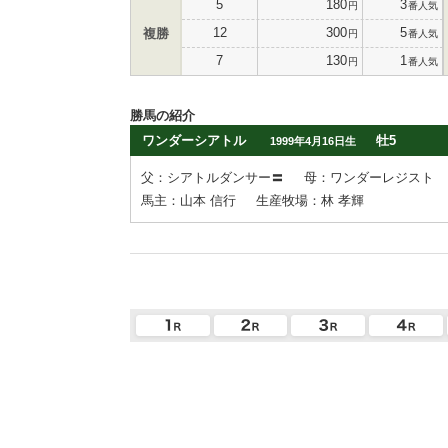
5
180
3
円
番人気
12
300
5
複勝
円
番人気
7
130
1
円
番人気
勝馬の紹介
ワンダーシアトル
牡5
1999年4月16日生
父：シアトルダンサー〓
母：ワンダーレジスト
馬主：山本 信行
生産牧場：林 孝輝