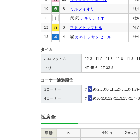
10
8
ミルフィオリ
牝4
11
1
チキリテイオー
牡4
12
6
フミノトップヒル
牡7
13
4
カネトシサンセール
牡4
タイム
ハロンタイム
12.3 - 11.5 - 11.8 - 11.8 - 11.3 - 1
上り
4F 45.6 - 3F 33.8
コーナー通過順位
3コーナー
(*
5
,9)(2,10)6(11,12)(3,13)(1,7)-
4コーナー
(*
5
,9)10(2,6,12)(11,3,13)(1,7)(8
払戻金
5
440
2
単勝
円
番人気