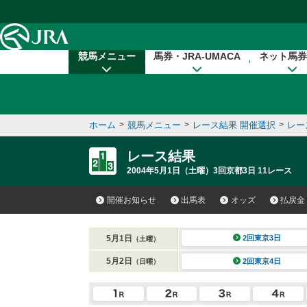
本文へ移動する
競馬メニュー
馬券・JRA-UMACA
ネット馬券
ホーム
>
競馬メニュー
>
レース結果 開催選択
>
レー
レース結果
2004年5月1日（土曜）3回京都3日 11レース
開催お知らせ
出馬表
オッズ
払戻金
5月1日
2回東京3日
（土曜）
5月2日
2回東京4日
（日曜）