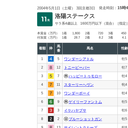
15時
発走時刻：
2004年5月1日（土曜） 3回京都3日
洛陽ステークス
サラ系4歳以上
1600万円以下
（混合）［指定
本賞金
（万円）
1着
1,800
2着
720
3着
450
付加賞
（万円）
1着
28.7
2着
8.2
3着
4.1
馬
着順
枠
馬名
性齢
番
1
5
ワンダーシアトル
牡5
2
12
トニービーバー
牡7
3
7
ハッピートゥモロー
牡4
4
11
スターリーヘヴン
牝4
5
10
ワンダーボーイ
牡4
6
9
ゲイリーファントム
牡5
7
3
イケハヤブサ
牡6
8
2
ブルーショットガン
牡5
9
13
サイレントクルーズ
牡8