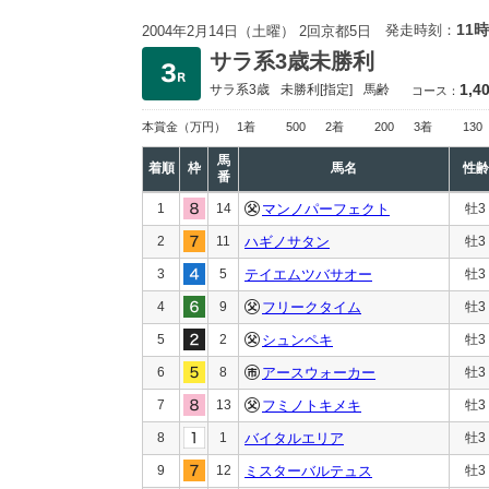
11時
発走時刻：
2004年2月14日（土曜） 2回京都5日
サラ系3歳未勝利
1,4
サラ系3歳
未勝利
[指定]
馬齢
コース：
本賞金
（万円）
1着
500
2着
200
3着
130
馬
着順
枠
馬名
性齢
番
1
14
マンノパーフェクト
牡3
2
11
ハギノサタン
牡3
3
5
テイエムツバサオー
牡3
4
9
フリークタイム
牡3
5
2
シュンペキ
牡3
6
8
アースウォーカー
牡3
7
13
フミノトキメキ
牡3
8
1
バイタルエリア
牡3
9
12
ミスターバルテュス
牡3