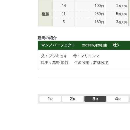
14
100
1
円
番人気
11
230
5
複勝
円
番人気
5
180
3
円
番人気
勝馬の紹介
マンノパーフェクト
牡3
2001年5月20日生
父：フジキセキ
母：マリエンマ
馬主：萬野 順啓
生産牧場：若林牧場