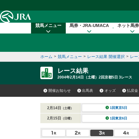
本文へ移動する
競馬メニュー
馬券・JRA-UMACA
ネット馬券
ホーム
>
競馬メニュー
>
レース結果 開催選択
>
レー
レース結果
2004年2月14日（土曜）2回京都5日 3レース
開催お知らせ
出馬表
オッズ
払戻金
2月14日
1回東京5日
（土曜）
2月15日
1回東京6日
（日曜）