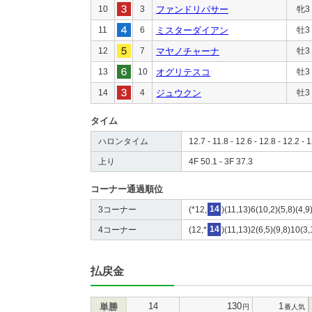
10
3
ファンドリパサー
牝3
11
6
ミスターダイアン
牡3
12
7
マヤノチャーナ
牡3
13
10
オグリテスコ
牡3
14
4
ジュウクン
牡3
タイム
ハロンタイム
12.7 - 11.8 - 12.6 - 12.8 - 12.2 - 
上り
4F 50.1 - 3F 37.3
コーナー通過順位
3コーナー
(*12,
14
)(11,13)6(10,2)(5,8)(4,9
4コーナー
(12,*
14
)(11,13)2(6,5)(9,8)10(3,
払戻金
14
130
1
単勝
円
番人気