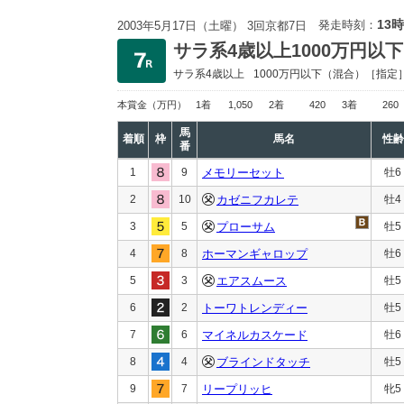
13時
発走時刻：
2003年5月17日（土曜） 3回京都7日
サラ系4歳以上1000万円以下
サラ系4歳以上
1000万円以下
（混合）［指定
本賞金
（万円）
1着
1,050
2着
420
3着
260
馬
着順
枠
馬名
性齢
番
1
9
メモリーセット
牡6
2
10
カゼニフカレテ
牡4
3
5
プローサム
牡5
4
8
ホーマンギャロップ
牡6
5
3
エアスムース
牡5
6
2
トーワトレンディー
牡5
7
6
マイネルカスケード
牡6
8
4
ブラインドタッチ
牡5
9
7
リープリッヒ
牝5