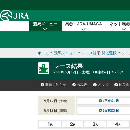
本文へ移動する
競馬メニュー
馬券・JRA-UMACA
ネット馬券
ホーム
>
競馬メニュー
>
レース結果 開催選択
>
レー
レース結果
2003年5月17日（土曜）3回京都7日 7レース
開催お知らせ
出馬表
オッズ
払戻金
5月17日
1回東京7日
（土曜）
5月18日
1回東京8日
（日曜）