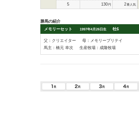
5
130
2
円
番人気
勝馬の紹介
メモリーセット
牡6
1997年4月26日生
父：クリエイター
母：メモリープリテイ
馬主：橋元 幸次
生産牧場：成隆牧場