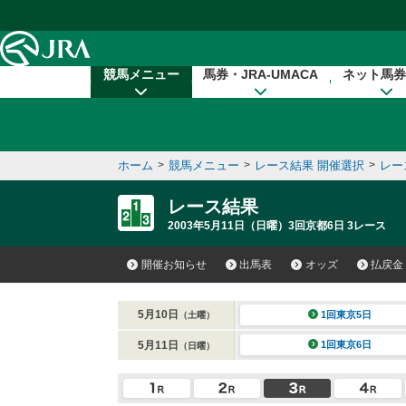
本文へ移動する
競馬メニュー
馬券・JRA-UMACA
ネット馬券
ホーム
>
競馬メニュー
>
レース結果 開催選択
>
レー
レース結果
2003年5月11日（日曜）3回京都6日 3レース
開催お知らせ
出馬表
オッズ
払戻金
5月10日
1回東京5日
（土曜）
5月11日
1回東京6日
（日曜）