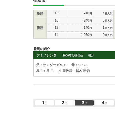
払戻金
16
910
4
単勝
円
番人気
16
240
5
円
番人気
13
140
1
複勝
円
番人気
11
1,070
9
円
番人気
勝馬の紹介
フミノシンタ
牡3
2000年4月6日生
父：サンダーガルチ
母：ジベス
馬主：谷 二
生産牧場：鵜木 唯義