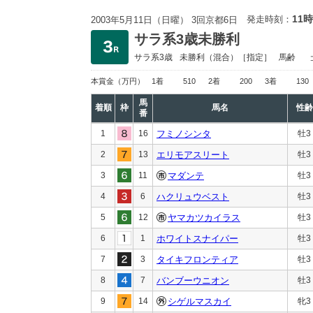
11時
発走時刻：
2003年5月11日（日曜） 3回京都6日
サラ系3歳未勝利
サラ系3歳
未勝利
（混合）［指定］
馬齢
本賞金
（万円）
1着
510
2着
200
3着
130
馬
着順
枠
馬名
性齢
番
1
16
フミノシンタ
牡3
2
13
エリモアスリート
牡3
3
11
マダンテ
牡3
4
6
ハクリュウベスト
牡3
5
12
ヤマカツカイラス
牡3
6
1
ホワイトスナイパー
牡3
7
3
タイキフロンティア
牡3
8
7
バンブーウニオン
牡3
9
14
シゲルマスカイ
牝3