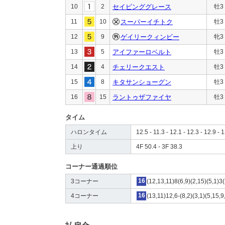
10
2
セイビンググレース
牡3
11
10
スーパーイチトク
牡3
12
9
ゲイリークィンビー
牝3
13
5
アイファーロベルト
牡3
14
4
チェリークエスト
牡3
15
8
キタサンショーグン
牡3
16
15
ラントゥザファイヤ
牡3
タイム
ハロンタイム
12.5 - 11.3 - 12.1 - 12.3 - 12.9 - 
上り
4F 50.4 - 3F 38.3
コーナー通過順位
3コーナー
16
(12,13,11)8(6,9)(2,15)(5,1)3
4コーナー
16
(13,11)12,6-(8,2)(3,1)(5,15,