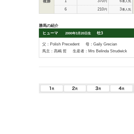
1
370
6
複勝
円
番人気
6
210
3
円
番人気
勝馬の紹介
ヒューマ
牡3
2000年3月20日生
父：Polish Precedent
母：Gaily Grecian
馬主：髙嶋 哲
生産者：Mrs Belinda Strudwick