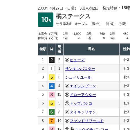
15時
発走時刻：
2003年4月27日（日曜） 3回京都2日
橘ステークス
サラ系3歳
オープン
（混合）（特指）
別定
本賞金
（万円）
1着
1,900
2着
760
3着
480
付加賞
（万円）
1着
28
2着
8
3着
4
馬
着順
枠
馬名
性齢
番
1
2
ヒューマ
牡3
2
1
サンキンバスター
牡3
3
6
シュペリユール
牝3
4
4
エイシンブーン
牡3
5
11
ドローアウター
牡3
6
5
トップパシコ
牡3
7
8
タイキジリオン
牡3
8
10
ファンドリワールド
牡3
9
12
キョクイチバンブー
牡3