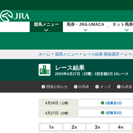
本文へ移動する
競馬メニュー
馬券・JRA-UMACA
ネット馬券
ホーム
>
競馬メニュー
>
レース結果 開催選択
>
レー
レース結果
2003年4月27日（日曜）3回京都2日 10レース
開催お知らせ
出馬表
オッズ
払戻金
4月26日
1回東京1日
（土曜）
4月27日
1回東京2日
（日曜）