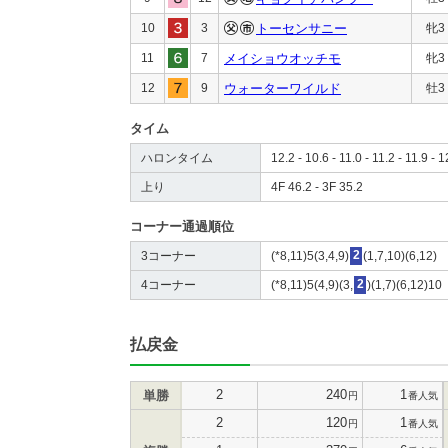
10
3
トーセンサニー
牝3
11
7
メイショウオッチモ
牝3
12
9
ウォーターワイルド
牡3
タイム
ハロンタイム
12.2 - 10.6 - 11.0 - 11.2 - 11.9 - 1
上り
4F 46.2 - 3F 35.2
コーナー通過順位
3コーナー
(*8,11)5(3,4,9)
2
(1,7,10)(6,12)
4コーナー
(*8,11)5(4,9)(3,
2
)(1,7)(6,12)10
払戻金
2
240
1
単勝
円
番人気
2
120
1
円
番人気