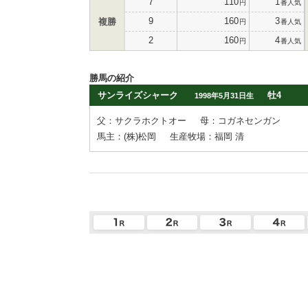
7
110
1
円
番人気
9
160
3
複勝
円
番人気
2
160
4
円
番人気
勝馬の紹介
サンライズシャーク
牡4
1998年5月31日生
父：サクラホクトオー
母：コガネセンガン
馬主：(株)松岡
生産牧場：福岡 清