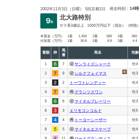
14時
発走時刻：
2002年11月3日（日曜） 5回京都2日
北大路特別
サラ系3歳以上
1000万円以下
（混合）（特指
本賞金
（万円）
1着
1,450
2着
580
3着
360
付加賞
（万円）
1着
30.8
2着
8.8
3着
4.4
馬
着順
枠
馬名
性齢
番
1
7
サンライズシャーク
牡4
2
9
シルクフェイマス
牡3
3
2
トーワトレンディー
牡4
4
8
グランツスワン
牡3
5
6
マイネルプレーリー
牡3
6
3
エリモコンコルド
牡5
7
4
トーヨーシーザー
牡6
8
5
マイネルエスケープ
牡4
9
11
ロードグランディス
牡3