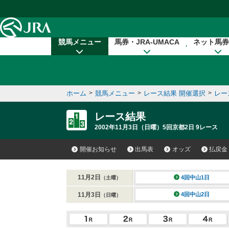
本文へ移動する
競馬メニュー
馬券・JRA-UMACA
ネット馬券
ホーム
>
競馬メニュー
>
レース結果 開催選択
>
レー
レース結果
2002年11月3日（日曜）5回京都2日 9レース
開催お知らせ
出馬表
オッズ
払戻金
11月2日
4回中山1日
（土曜）
11月3日
4回中山2日
（日曜）