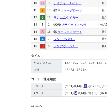
10
15
ナイティーナイナー
牡6
11
13
マッキーグローリ
牡5
12
12
サンエムタイガー
牡6
13
1
ブライティアベガ
せん
14
16
ターフエステート
牡4
15
7
ランドアバロン
牡6
16
5
ランデヴーシチー
牝4
タイム
ハロンタイム
12.4 - 10.7 - 11.4 - 11.5 - 12.3 - 
上り
4F 47.8 - 3F 36.4
コーナー通過順位
3コーナー
(*1,11)(8,14)7(
3
,9)(12,13)(5,6,
4コーナー
(*1,11)(
3
,8,14)(7,9)-(12,13)(6,1