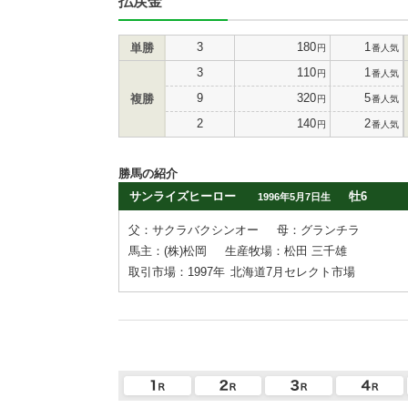
払戻金
3
180
1
単勝
円
番人気
3
110
1
円
番人気
9
320
5
複勝
円
番人気
2
140
2
円
番人気
勝馬の紹介
サンライズヒーロー
牡6
1996年5月7日生
父：サクラバクシンオー
母：グランチラ
馬主：(株)松岡
生産牧場：松田 三千雄
取引市場：1997年
北海道7月セレクト市場