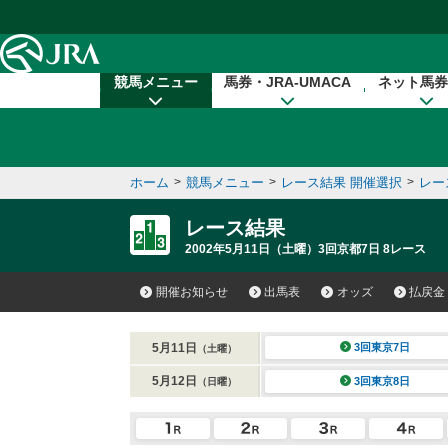
本文へ移動する
競馬メニュー
馬券・JRA-UMACA
ネット馬券
ホーム
>
競馬メニュー
>
レース結果 開催選択
>
レー
レース結果
2002年5月11日（土曜）3回京都7日 8レース
開催お知らせ
出馬表
オッズ
払戻金
5月11日
3回東京7日
（土曜）
5月12日
3回東京8日
（日曜）