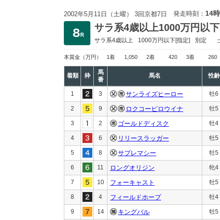
14時
発走時刻：
2002年5月11日（土曜） 3回京都7日
サラ系4歳以上1000万円以下
サラ系4歳以上
1000万円以下
[指定]
別定
本賞金
（万円）
1着
1,050
2着
420
3着
260
馬
着順
枠
馬名
性齢
番
1
3
サンライズヒーロー
牡6
2
9
ロクコーピロウイナ
牡5
3
2
ゴールドディスク
牡4
4
6
リリースラッガー
牡5
5
8
サプレマシー
牡5
6
11
ロングオリジン
牝4
7
10
フォーキャスト
牡5
8
4
フィールドホープ
牡4
9
14
キングバル
牡5