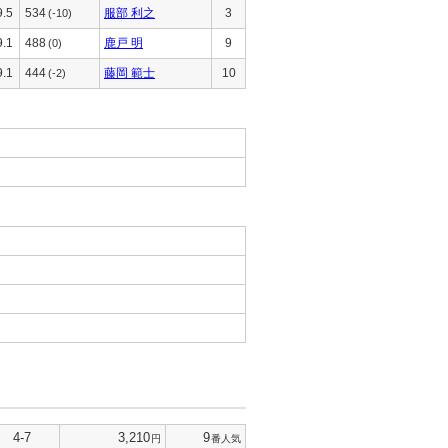
9.5
534
服部 利之
3
(-10)
9.1
488
鹿戸 明
9
(0)
9.1
444
藤岡 範士
10
(-2)
4-7
3,210
9
円
番人気