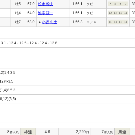
牡5
57.0
松永 幹夫
1:56.1
3
クビ
7
8
6
9
牝4
54.0
池添 謙一
1:56.1
3
クビ
12
12
11
11
牡7
53.0
▲
小坂 忠士
1:56.3
3
３／４
11
11
12
11
13.1 - 13.4 - 12.5 - 12.4 - 12.4 - 12.8
12)1,4,3,5
,12)4-3,5
(1,4)8,5,3
8,12)(3,5)
8
4-6
2,220
7
枠連
馬連
番人気
円
番人気