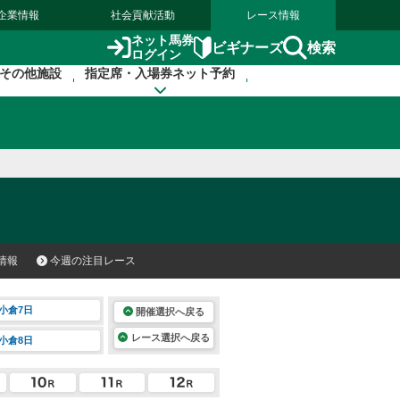
企業情報
社会貢献活動
レース情報
ネット馬券
検索
ビギナーズ
ログイン
その他施設
指定席・入場券ネット予約
情報
今週の注目レース
小倉7日
開催選択へ戻る
レース選択へ戻る
小倉8日