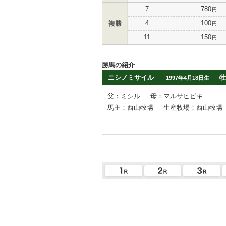
7
780
円
4
100
複勝
円
11
150
円
勝馬の紹介
ニシノミサイル
牡
1997年4月18日生
父：ミシル
母：マルサヒビキ
馬主：西山牧場
生産牧場：西山牧場