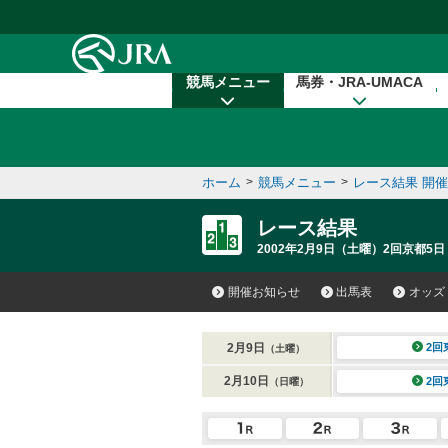
本文へ移動する
競馬メニュー
馬券・JRA-UMACA
ホーム
>
競馬メニュー
>
レース結果 開
レース結果
2002年2月9日（土曜）2回京都5日
開催お知らせ
出馬表
オッズ
2月9日
2回
（土曜）
2月10日
2回
（日曜）