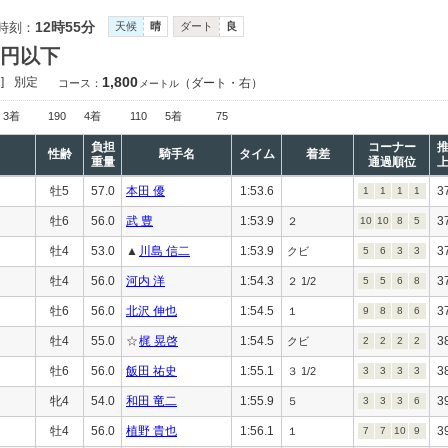
12時55分
時刻：
天候
晴
ダート
良
万円以下
1,800
]
別定
（ダート・右）
コース：
メートル
3着
190
4着
110
5着
75
負担
コーナー
性齢
騎手名
タイム
着差
重量
通過順位
牡5
57.0
本田 優
1:53.6
3
1
1
1
1
牡6
56.0
武 豊
1:53.9
3
２
10
10
8
5
牡4
53.0
▲
川島 信二
1:53.9
3
クビ
5
6
3
3
牡4
56.0
河内 洋
1:54.3
3
２ 1/2
5
5
6
8
牡6
56.0
北沢 伸也
1:54.5
3
１
9
8
8
6
牡4
55.0
☆
梶 晃啓
1:54.5
3
クビ
2
2
2
2
牡6
56.0
飯田 祐史
1:55.1
3
３ 1/2
3
3
3
3
牝4
54.0
和田 竜二
1:55.9
3
５
3
3
3
6
牡4
56.0
植野 貴也
1:56.1
3
１
7
7
10
9