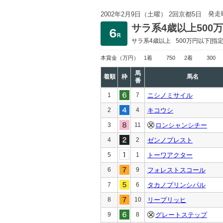
発走
2002年2月9日（土曜） 2回京都5日
サラ系4歳以上500
サラ系4歳以上
500万円以下
[指定
本賞金
（万円）
1着
750
2着
300
馬
着順
枠
馬名
番
1
7
ニシノミサイル
2
4
キコウシ
3
11
ロンシャンシチー
4
2
ゼンノプレスト
5
1
トーワアクター
6
9
フォレストスコール
7
6
タカノプリンシパル
8
10
リープリッヒ
9
8
グレートステップ