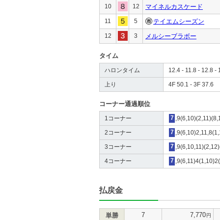
10
12
マイネルカスケード
11
5
テイエムシーズン
12
3
メルシーブラボー
タイム
ハロンタイム
12.4 - 11.8 - 12.8 - 
上り
4F 50.1 - 3F 37.6
コーナー通過順位
1コーナー
7
,9(6,10)(2,11)(8,
2コーナー
7
,9(6,10)2,11,8(1
3コーナー
7
,9(6,10,11)(2,12)
4コーナー
7
,9(6,11)4(1,10)2(
払戻金
7
7,770
単勝
円