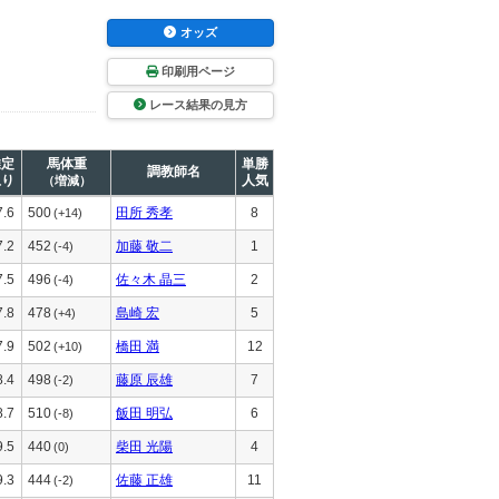
オッズ
印刷用ページ
レース結果の見方
推定
馬体重
単勝
調教師名
上り
人気
（増減）
7.6
500
田所 秀孝
8
(+14)
7.2
452
加藤 敬二
1
(-4)
7.5
496
佐々木 晶三
2
(-4)
7.8
478
島崎 宏
5
(+4)
7.9
502
橋田 満
12
(+10)
8.4
498
藤原 辰雄
7
(-2)
8.7
510
飯田 明弘
6
(-8)
9.5
440
柴田 光陽
4
(0)
9.3
444
佐藤 正雄
11
(-2)