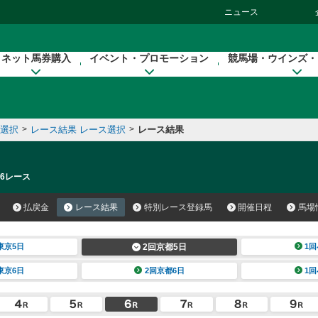
ニュース
ネット馬券購入
イベント・プロモーション
競馬場・ウインズ・
催選択
>
レース結果 レース選択
>
レース結果
 6レース
払戻金
レース結果
特別レース登録馬
開催日程
馬場
東京5日
2回京都5日
1回
東京6日
2回京都6日
1回