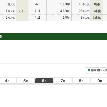
8
4-7
1,170
13
馬単
番人気
円
番人気
1
7-11
3,620
26
ワイド
3連複
番人気
円
番人気
2
4-11
170
1
3連単
番人気
円
番人気
5
開催選択へ戻