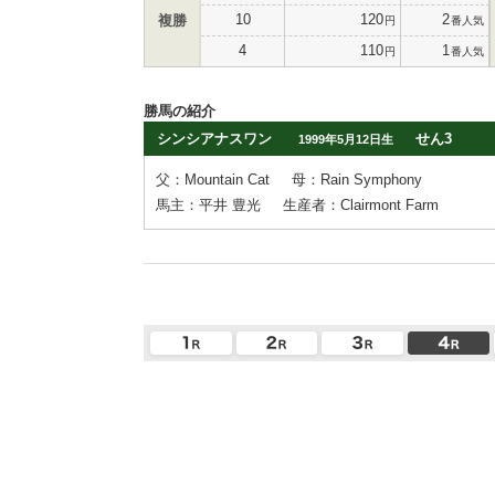
10
120
2
複勝
円
番人気
4
110
1
円
番人気
勝馬の紹介
シンシアナスワン
せん3
1999年5月12日生
父：Mountain Cat
母：Rain Symphony
馬主：平井 豊光
生産者：Clairmont Farm