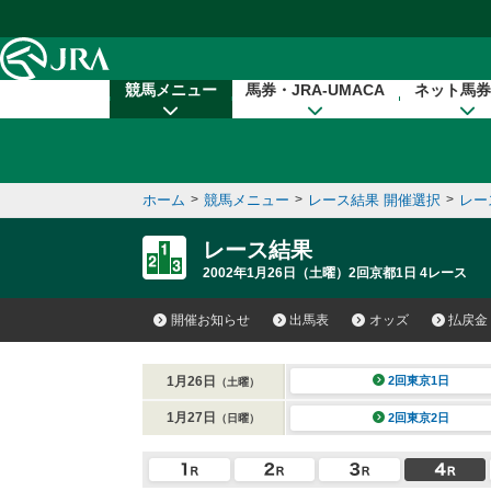
本文へ移動する
競馬メニュー
馬券・JRA-UMACA
ネット馬券
ホーム
>
競馬メニュー
>
レース結果 開催選択
>
レー
レース結果
2002年1月26日（土曜）2回京都1日 4レース
開催お知らせ
出馬表
オッズ
払戻金
1月26日
2回東京1日
（土曜）
1月27日
2回東京2日
（日曜）