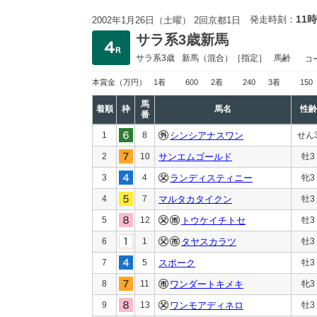
11時
発走時刻：
2002年1月26日（土曜） 2回京都1日
サラ系3歳新馬
サラ系3歳
新馬
（混合）［指定］
馬齢
コ
本賞金
（万円）
1着
600
2着
240
3着
150
馬
着順
枠
馬名
性齢
番
1
8
シンシアナスワン
せん
2
10
サンエムゴールド
牡3
3
4
ランディスティニー
牝3
4
7
マルタカタイクン
牡3
5
12
トウケイチトセ
牡3
6
1
タヤスカラツ
牡3
7
5
スポーク
牡3
8
11
ワンダートキメキ
牝3
9
13
ワンモアディネロ
牡3