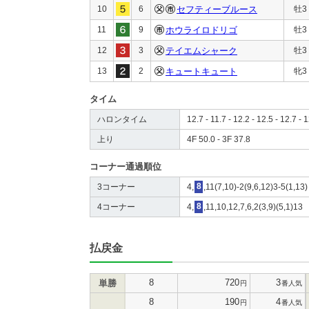
10
6
セフティーブルース
牡3
11
9
ホウライロドリゴ
牡3
12
3
テイエムシャーク
牡3
13
2
キュートキュート
牝3
タイム
ハロンタイム
12.7 - 11.7 - 12.2 - 12.5 - 12.7 - 
上り
4F 50.0 - 3F 37.8
コーナー通過順位
3コーナー
4,
8
,11(7,10)-2(9,6,12)3-5(1,13)
4コーナー
4,
8
,11,10,12,7,6,2(3,9)(5,1)13
払戻金
8
720
3
単勝
円
番人気
8
190
4
円
番人気