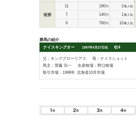
11
190
2
円
番人気
7
140
1
複勝
円
番人気
8
760
10
円
番人気
勝馬の紹介
ナイスキングオー
牡4
1997年4月27日生
父：キンググローリアス
母：ナイスショット
馬主：菅藤 宗一
生産牧場：野口牧場
取引市場：1998年
北海道10月市場