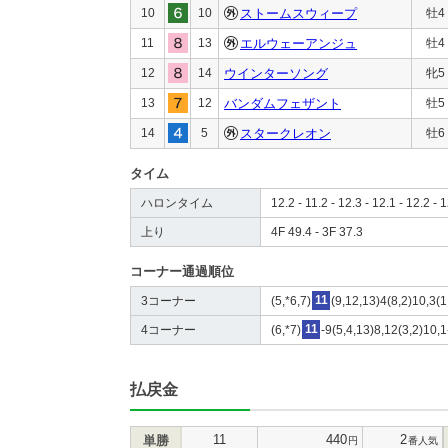
10
10
ストームスウィープ
牡4
11
13
エルウェーアンジュ
牡4
12
14
ウインターソング
牝5
13
12
バンダムフェザント
牡5
14
5
スタークレオン
牡6
タイム
ハロンタイム
12.2 - 11.2 - 12.3 - 12.1 - 12.2 - 
上り
4F 49.4 - 3F 37.3
コーナー通過順位
3コーナー
(5,*6,7)
11
(9,12,13)4(8,2)10,3(1
4コーナー
(6,*7)
11
-9(5,4,13)8,12(3,2)10,
払戻金
11
440
2
単勝
円
番人気