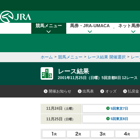
本文へ移動する
競馬メニュー
馬券・JRA-UMACA
ネット馬券
ホーム
>
競馬メニュー
>
レース結果 開催選択
>
レー
レース結果
2001年11月25日（日曜）5回京都8日 12レース
開催お知らせ
出馬表
オッズ
払戻金
11月24日
5回東京7日
（土曜）
11月25日
5回東京8日
（日曜）