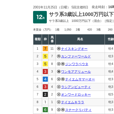
16
発走時刻：
2001年11月25日（日曜） 5回京都8日
サラ系3歳以上1000万円以下
サラ系3歳以上
1000万円以下
（混合）［指定
本賞金
（万円）
1着
1,050
2着
420
3着
260
馬
着順
枠
馬名
性齢
番
1
11
ナイスキングオー
牡4
2
7
カンファーワールド
牡3
3
8
ジンワラベウタ
牡4
4
3
ワンモアアリュール
牝4
5
6
テイエムサマーオー
牡3
6
4
ラシアンビューティ
牝3
7
2
オンワードロッキー
牡5
8
1
テイエムキララ
牝3
9
9
スナークリバティ
牡3