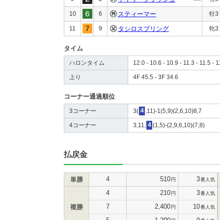
10
6
スティーマー
牡3
11
9
タシロスプリング
牝3
タイム
ハロンタイム
12.0 - 10.6 - 10.9 - 11.3 - 11.5 - 1
上り
4F 45.5 - 3F 34.6
コーナー通過順位
3コーナー
3(
4
,11)-1(5,9)(2,6,10)8,7
4コーナー
3,11,
4
(1,5)-(2,9,6,10)(7,8)
払戻金
4
510
3
単勝
円
番人気
4
210
3
円
番人気
7
2,400
10
複勝
円
番人気