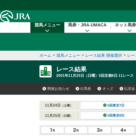
本文へ移動する
競馬メニュー
馬券・JRA-UMACA
ネット馬券
ホーム
>
競馬メニュー
>
レース結果 開催選択
>
レー
レース結果
2001年11月25日（日曜）5回京都8日 11レース
開催お知らせ
出馬表
オッズ
払戻金
11月24日
5回東京7日
（土曜）
11月25日
5回東京8日
（日曜）