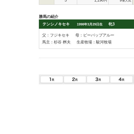
5
1,290
9
円
番人気
勝馬の紹介
テンシノキセキ
牝3
1998年3月29日生
父：フジキセキ
母：ビーバップアルー
馬主：杉谷 桝夫
生産牧場：駿河牧場