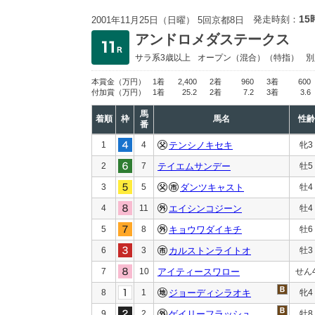
15
発走時刻：
2001年11月25日（日曜） 5回京都8日
アンドロメダステークス
サラ系3歳以上
オープン
（混合）（特指）
別
本賞金
（万円）
1着
2,400
2着
960
3着
600
付加賞
（万円）
1着
25.2
2着
7.2
3着
3.6
馬
着順
枠
馬名
性齢
番
1
4
テンシノキセキ
牝3
2
7
テイエムサンデー
牡5
3
5
ダンツキャスト
牡4
4
11
エイシンコジーン
牡4
5
8
キョウワダイキチ
牡6
6
3
カルストンライトオ
牡3
7
10
アイティースワロー
せん
8
1
ジョーディシラオキ
牝4
9
2
ゲイリーフラッシュ
牡8