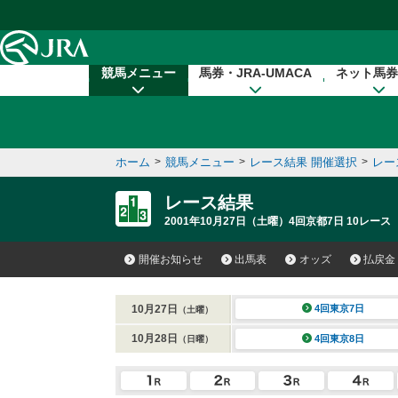
本文へ移動する
競馬メニュー
馬券・JRA-UMACA
ネット馬券
ホーム
>
競馬メニュー
>
レース結果 開催選択
>
レー
レース結果
2001年10月27日（土曜）4回京都7日 10レース
開催お知らせ
出馬表
オッズ
払戻金
10月27日
4回東京7日
（土曜）
10月28日
4回東京8日
（日曜）