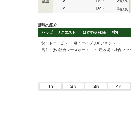
8
170
2
複勝
円
番人気
9
180
3
円
番人気
勝馬の紹介
ハッピーリクエスト
牝4
1997年6月6日生
父：トニービン
母：エイプリルソネット
馬主：(株)社台レースホース
生産牧場：社台ファ