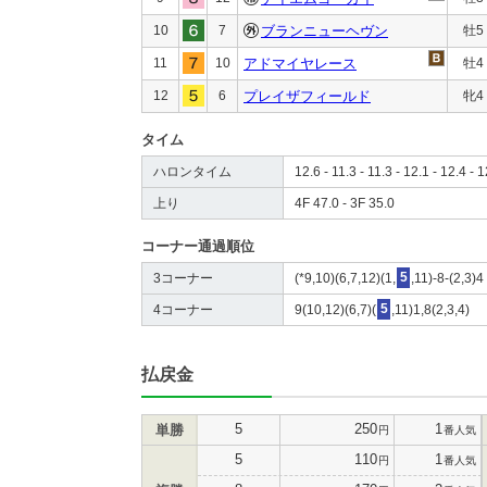
10
7
ブランニューヘヴン
牡5
11
10
アドマイヤレース
牡4
12
6
プレイザフィールド
牝4
タイム
ハロンタイム
12.6 - 11.3 - 11.3 - 12.1 - 12.4 - 1
上り
4F 47.0 - 3F 35.0
コーナー通過順位
3コーナー
(*9,10)(6,7,12)(1,
5
,11)-8-(2,3)4
4コーナー
9(10,12)(6,7)(
5
,11)1,8(2,3,4)
払戻金
5
250
1
単勝
円
番人気
5
110
1
円
番人気