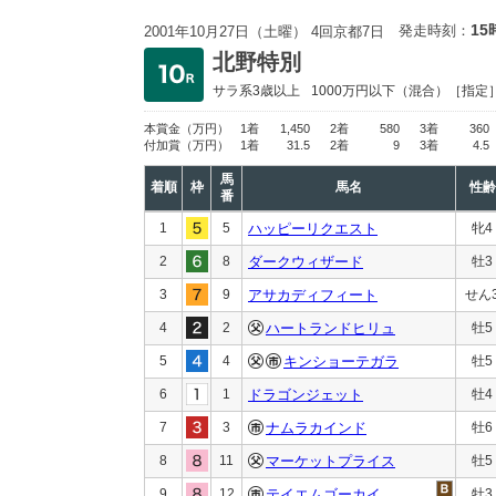
15
発走時刻：
2001年10月27日（土曜） 4回京都7日
北野特別
サラ系3歳以上
1000万円以下
（混合）［指定
本賞金
（万円）
1着
1,450
2着
580
3着
360
付加賞
（万円）
1着
31.5
2着
9
3着
4.5
馬
着順
枠
馬名
性齢
番
1
5
ハッピーリクエスト
牝4
2
8
ダークウィザード
牡3
3
9
アサカディフィート
せん
4
2
ハートランドヒリュ
牡5
5
4
キンショーテガラ
牡5
6
1
ドラゴンジェット
牡4
7
3
ナムラカインド
牡6
8
11
マーケットプライス
牡5
9
12
テイエムゴーカイ
牡3