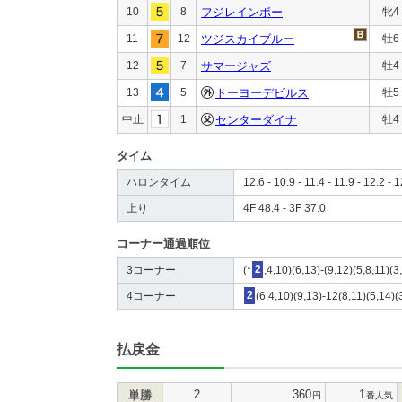
10
8
フジレインボー
牝4
11
12
ツジスカイブルー
牡6
12
7
サマージャズ
牡4
13
5
トーヨーデビルス
牡5
中止
1
センターダイナ
牡4
タイム
ハロンタイム
12.6 - 10.9 - 11.4 - 11.9 - 12.2 - 
上り
4F 48.4 - 3F 37.0
コーナー通過順位
3コーナー
(*
2
,4,10)(6,13)-(9,12)(5,8,11)(3
4コーナー
2
(6,4,10)(9,13)-12(8,11)(5,14)(
払戻金
2
360
1
単勝
円
番人気