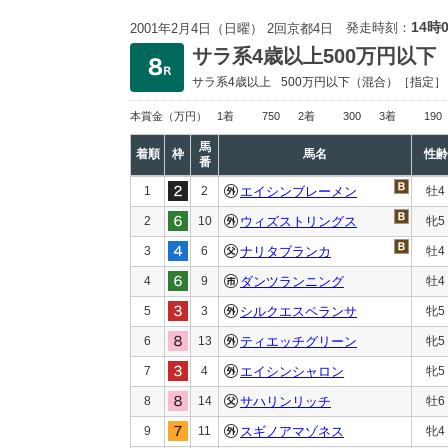
14時
発走時刻：
2001年2月4日（日曜） 2回京都4日
サラ系4歳以上500万円以下
サラ系4歳以上
500万円以下
（混合）［指定］
本賞金
（万円）
1着
750
2着
300
3着
190
馬
着順
枠
馬名
性齢
番
1
2
エイシンブレーメン
牡4
2
10
ウィズストリングス
牝5
3
6
ナリタブランカ
牡4
4
9
ダンツランニング
牡4
5
3
シルクエスペランサ
牝5
6
13
ティエッチグリーン
牝5
7
4
エイシンシャロン
牝5
8
14
サハリンリッチ
牡6
9
11
スギノアマゾネス
牝4