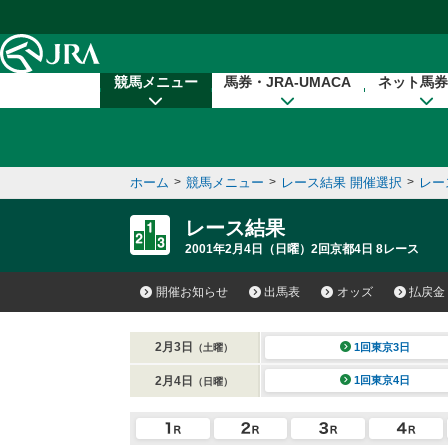
本文へ移動する
競馬メニュー
馬券・JRA-UMACA
ネット馬券
ホーム
>
競馬メニュー
>
レース結果 開催選択
>
レー
レース結果
2001年2月4日（日曜）2回京都4日 8レース
開催お知らせ
出馬表
オッズ
払戻金
2月3日
1回東京3日
（土曜）
2月4日
1回東京4日
（日曜）