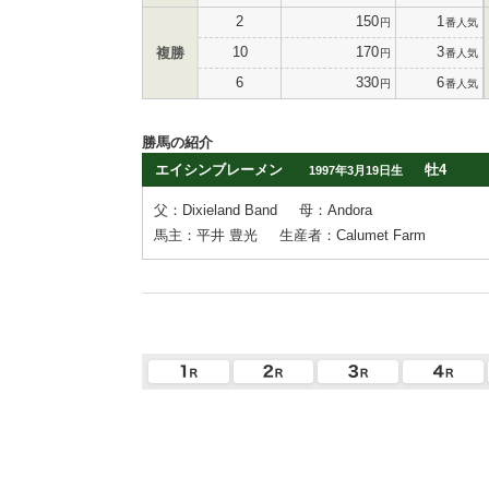
2
150
1
円
番人気
10
170
3
複勝
円
番人気
6
330
6
円
番人気
勝馬の紹介
エイシンブレーメン
牡4
1997年3月19日生
父：Dixieland Band
母：Andora
馬主：平井 豊光
生産者：Calumet Farm