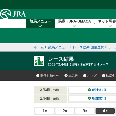
本文へ移動する
競馬メニュー
馬券・JRA-UMACA
ネット馬券
ホーム
>
競馬メニュー
>
レース結果 開催選択
>
レー
レース結果
2001年2月4日（日曜）2回京都4日 4レース
開催お知らせ
出馬表
オッズ
払戻金
2月3日
1回東京3日
（土曜）
2月4日
1回東京4日
（日曜）