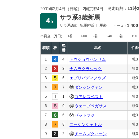
11時
発走時刻：
2001年2月4日（日曜） 2回京都4日
サラ系3歳新馬
1,400
サラ系3歳
新馬
[指定]
馬齢
コース：
本賞金
（万円）
1着
600
2着
240
3着
150
馬
着順
枠
馬名
性齢
番
1
4
トウショウハンサム
牡3
2
3
ナムラクラシック
牡3
3
5
エブリバディノウズ
牡3
4
7
ダンシングテン
牡3
5
1
コアレスベスト
牡3
6
9
ウェーブペガサス
牡3
7
6
ゼットフジ
牡3
8
8
ニッシンシャトル
牡3
9
2
チームズクィーン
牝3