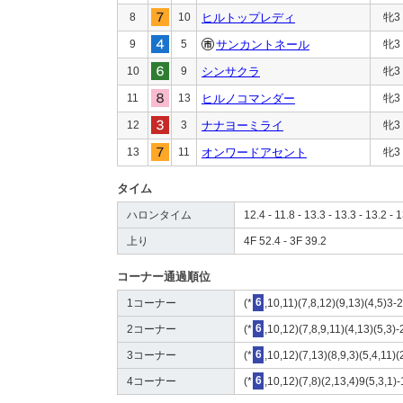
8
10
ヒルトップレディ
牝3
9
5
サンカントネール
牝3
10
9
シンサクラ
牝3
11
13
ヒルノコマンダー
牝3
12
3
ナナヨーミライ
牝3
13
11
オンワードアセント
牝3
タイム
ハロンタイム
12.4 - 11.8 - 13.3 - 13.3 - 13.2 - 1
上り
4F 52.4 - 3F 39.2
コーナー通過順位
1コーナー
(*
6
,10,11)(7,8,12)(9,13)(4,5)3-
2コーナー
(*
6
,10,12)(7,8,9,11)(4,13)(5,3)-
3コーナー
(*
6
,10,12)(7,13)(8,9,3)(5,4,11)(
4コーナー
(*
6
,10,12)(7,8)(2,13,4)9(5,3,1)-