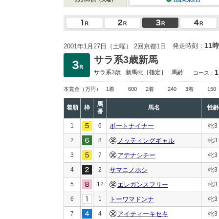
11時
発走時刻：
2001年1月27日（土曜） 2回京都1日
サラ系3歳新馬
1
サラ系3歳
新馬
牝［指定］
馬齢
コース：
本賞金
（万円）
1着
600
2着
240
3着
150
馬
着順
枠
馬名
性齢
番
1
6
ポートナイナー
牝3
2
8
ノッティングギャル
牝3
3
7
アテナシチー
牝3
4
2
サマニノホシ
牝3
5
12
エレガンスフリー
牝3
6
1
トーワマドンナ
牝3
7
4
アイティーキセキ
牝3