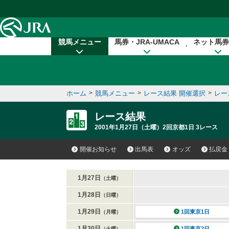
本文へ移動する
競馬メニュー
馬券・JRA-UMACA
ネット馬券
ホーム
>
競馬メニュー
>
レース結果 開催選択
>
レー
レース結果
2001年1月27日（土曜）2回京都1日 3レース
開催お知らせ
出馬表
オッズ
払戻金
1月27日
（土曜）
1月28日
（日曜）
1月29日
1回東京1日
（月曜）
1月30日
1回東京2日
（火曜）