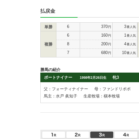
払戻金
6
370
3
単勝
円
番人気
6
160
1
円
番人気
8
200
4
複勝
円
番人気
7
680
10
円
番人気
勝馬の紹介
ポートナイナー
牝3
1998年2月26日生
父：フォーティナイナー
母：ファンドリポポ
馬主：水戸 眞知子
生産牧場：槇本牧場