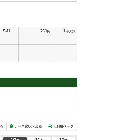
5-11
750
1
円
番人気
る
レース選択へ戻る
印刷用ページ