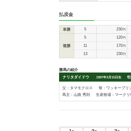
払戻金
5
230
単勝
円
5
120
円
11
170
複勝
円
13
230
円
勝馬の紹介
ナリタダイドウ
牡
1997年3月15日生
父：タマモクロス
母：ワッキープリ
馬主：山路 秀則
生産牧場：マークリ