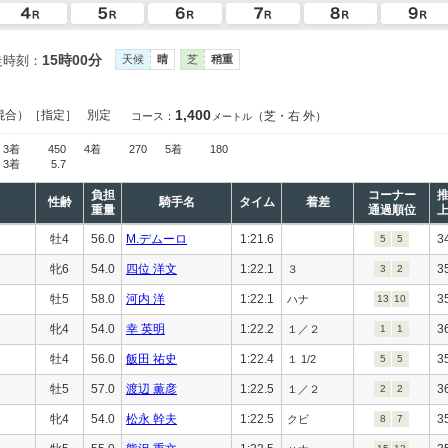
15時00分
走時刻：
天候
晴
芝
稍重
1,400
混合）［指定］
別定
（芝・右 外）
コース：
メートル
3着
450
4着
270
5着
180
3着
5.7
負担
コーナー
性齢
騎手名
タイム
着差
重量
通過順位
牡4
56.0
M.デムーロ
1:21.6
3
5
5
牝6
54.0
四位 洋文
1:22.1
3
３
3
2
牡5
58.0
河内 洋
1:22.1
3
ハナ
13
10
牝4
54.0
幸 英明
1:22.2
3
１／２
1
1
牡4
56.0
飯田 祐史
1:22.4
3
１ 1/2
5
5
牡5
57.0
渡辺 薫彦
1:22.5
3
１／２
2
2
牝4
54.0
松永 幹夫
1:22.5
3
クビ
8
7