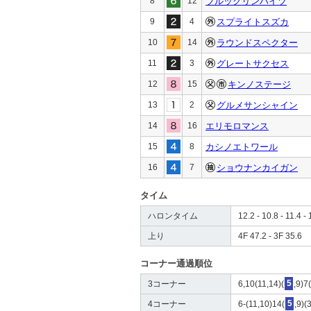
8
12
ブルックリンハイツ
9
4
スプライトスズカ
10
14
ラウンドスペクター
11
3
グレートサクセス
12
15
キンノステージ
13
2
グルメサンシャイン
14
16
エリモロマンス
15
8
カシノエトワール
16
7
ショウナンカイガン
タイム
ハロンタイム
12.2 - 10.8 - 11.4 - 
上り
4F 47.2 - 3F 35.6
コーナー通過順位
3コーナー
6,10(11,14)(
5
,9)7
4コーナー
6-(11,10)14(
5
,9)(