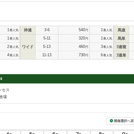
1
3-6
540
1
枠連
馬連
番人気
円
番人気
1
5-11
320
1
馬単
番人気
円
番人気
2
5-13
460
3
ワイド
3連複
番人気
円
番人気
4
11-13
730
6
3連単
番人気
円
番人気
4
ンセス
牧場
開催選択へ戻