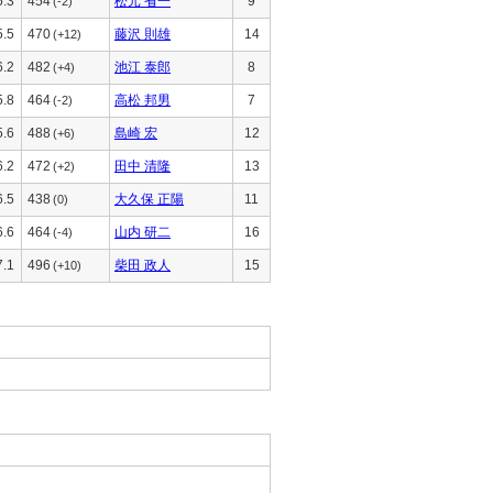
5.3
454
松元 省一
9
(-2)
5.5
470
藤沢 則雄
14
(+12)
6.2
482
池江 泰郎
8
(+4)
5.8
464
高松 邦男
7
(-2)
5.6
488
島崎 宏
12
(+6)
6.2
472
田中 清隆
13
(+2)
6.5
438
大久保 正陽
11
(0)
6.6
464
山内 研二
16
(-4)
7.1
496
柴田 政人
15
(+10)