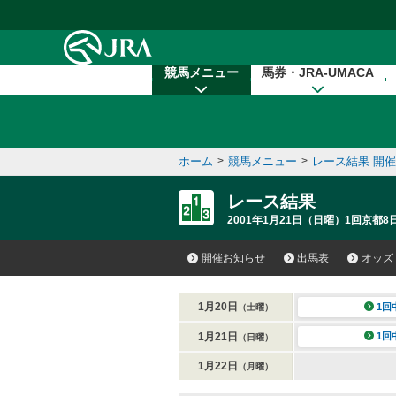
本文へ移動する
競馬メニュー
馬券・JRA-UMACA
ホーム
>
競馬メニュー
>
レース結果 開
レース結果
2001年1月21日（日曜）1回京都8日
開催お知らせ
出馬表
オッズ
1月20日
1回
（土曜）
1月21日
1回
（日曜）
1月22日
（月曜）