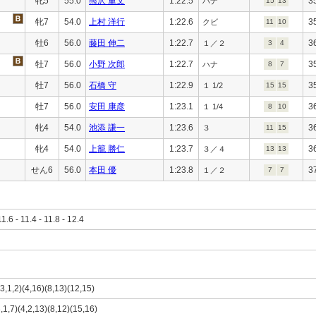
牝5
55.0
熊沢 重文
1:22.5
3
ハナ
15
13
牝7
54.0
上村 洋行
1:22.6
3
クビ
11
10
牡6
56.0
藤田 伸二
1:22.7
3
１／２
3
4
牡7
56.0
小野 次郎
1:22.7
3
ハナ
8
7
牡7
56.0
石橋 守
1:22.9
3
１ 1/2
15
15
牡7
56.0
安田 康彦
1:23.1
3
１ 1/4
8
10
牝4
54.0
池添 謙一
1:23.6
3
３
11
15
牝4
54.0
上籠 勝仁
1:23.7
3
３／４
13
13
せん6
56.0
本田 優
1:23.8
3
１／２
7
7
11.6 - 11.4 - 11.8 - 12.4
(3,1,2)(4,16)(8,13)(12,15)
3,1,7)(4,2,13)(8,12)(15,16)