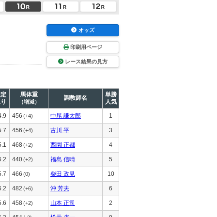
オッズ
印刷用ページ
レース結果の見方
推定
馬体重
単勝
調教師名
上り
人気
（増減）
4.9
456
中尾 謙太郎
1
(+4)
5.7
456
古川 平
3
(+4)
5.1
468
西園 正都
4
(+2)
6.2
440
福島 信晴
5
(+2)
5.7
466
柴田 政見
10
(0)
6.2
482
沖 芳夫
6
(+6)
5.6
458
山本 正司
2
(+2)