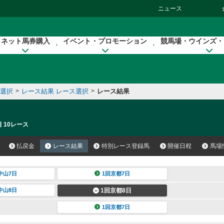
ニュース
ネット馬券購入
イベント・プロモーション
競馬場・ウインズ・
催選択
>
レース結果 レース選択
>
レース結果
 10レース
払戻金
レース結果
特別レース登録馬
開催日程
馬場
中山7日
1回京都7日
中山8日
1回京都8日
1回京都7日