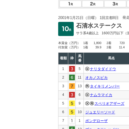
発
2001年1月21日（日曜） 1回京都8日
石清水ステークス
サラ系4歳以上
1600万円以下
（
本賞金
（万円）
1着
1,800
2着
720
付加賞
（万円）
1着
39.9
2着
11.4
馬
着順
枠
馬名
番
1
5
ナリタダイドウ
2
11
オカノスピカ
3
13
タイキリメンバー
4
6
ナムラマイカ
5
9
スペリオアザーズ
6
10
ジュエリーソード
7
1
ポンデローザ