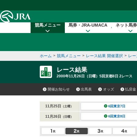
本文へ移動する
競馬メニュー
馬券・JRA-UMACA
ネット馬券
ホーム
>
競馬メニュー
>
レース結果 開催選択
>
レー
レース結果
2000年11月26日（日曜）5回京都8日 2レース
開催お知らせ
出馬表
オッズ
払戻金
11月25日
6回東京7日
（土曜）
11月26日
6回東京8日
（日曜）