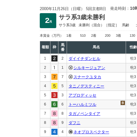
10
発走時刻：
2000年11月26日（日曜） 5回京都8日
サラ系3歳未勝利
サラ系3歳
未勝利
（混合）［指定］
馬齢
本賞金
（万円）
1着
510
2着
200
3着
130
馬
着順
枠
馬名
性齢
番
1
2
ダイイチダンヒル
牡3
2
1
シルキージュアン
牝3
3
7
スナークユタカ
牡3
4
5
タニノデスティニー
牡3
5
3
アプロディッセ
牡3
6
6
トーハルミツル
牝3
7
8
タガノペンタイア
牡3
8
9
ダフニ
牡3
9
4
ネオプロスペクター
牡3