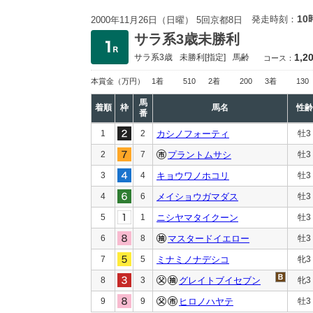
10
発走時刻：
2000年11月26日（日曜） 5回京都8日
サラ系3歳未勝利
1,2
サラ系3歳
未勝利
[指定]
馬齢
コース：
本賞金
（万円）
1着
510
2着
200
3着
130
馬
着順
枠
馬名
性齢
番
1
2
カシノフォーティ
牡3
2
7
プラントムサシ
牡3
3
4
キョウワノホコリ
牡3
4
6
メイショウガマダス
牡3
5
1
ニシヤマタイクーン
牡3
6
8
マスタードイエロー
牡3
7
5
ミナミノナデシコ
牝3
8
3
グレイトブイセブン
牝3
9
9
ヒロノハヤテ
牡3