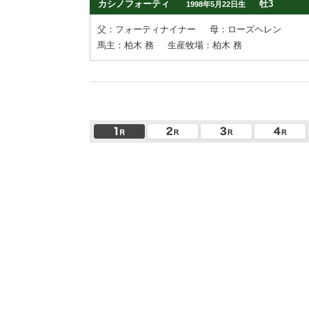
カシノフォーティ
牡3
1998年5月22日生
父：フォーティナイナー
母：ローズヘレン
馬主：柏木 務
生産牧場：柏木 務