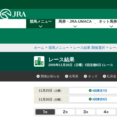
本文へ移動する
競馬メニュー
馬券・JRA-UMACA
ネット馬券
ホーム
>
競馬メニュー
>
レース結果 開催選択
>
レー
レース結果
2000年11月26日（日曜）5回京都8日 1レース
開催お知らせ
出馬表
オッズ
払戻金
11月25日
6回東京7日
（土曜）
11月26日
6回東京8日
（日曜）