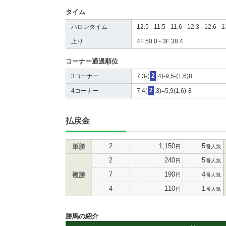
タイム
ハロンタイム
12.5 - 11.5 - 11.6 - 12.3 - 12.6 - 
上り
4F 50.0 - 3F 38.4
コーナー通過順位
3コーナー
7,3-(
2
,4)-9,5-(1,6)8
4コーナー
7,4(
2
,3)=5,9(1,6)-8
払戻金
2
1,150
5
単勝
円
番人気
2
240
5
円
番人気
7
190
4
複勝
円
番人気
4
110
1
円
番人気
勝馬の紹介