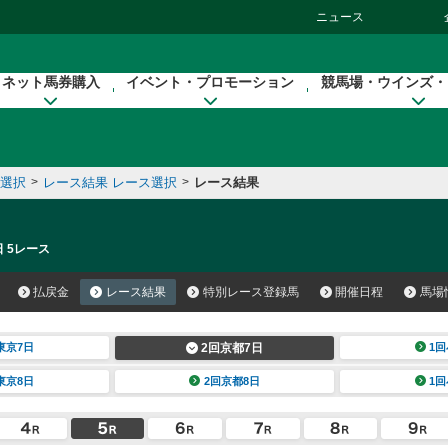
ニュース
ネット馬券購入
イベント・プロモーション
競馬場・ウインズ・
催選択
>
レース結果 レース選択
>
レース結果
日 5レース
払戻金
レース結果
特別レース登録馬
開催日程
馬場
東京7日
2回京都7日
1回
東京8日
2回京都8日
1回