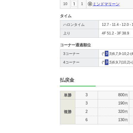
10
1
ミンドマリーン
タイム
ハロンタイム
12.7 - 11.4 - 12.0 - 
上り
4F 51.2 - 3F 38.9
コーナー通過順位
3コーナー
(*
3
,5)6,7,9-10,2-(
4コーナー
(*
3
,5)6,9,7(10,2)-
払戻金
3
800
単勝
円
3
190
円
2
320
複勝
円
6
130
円