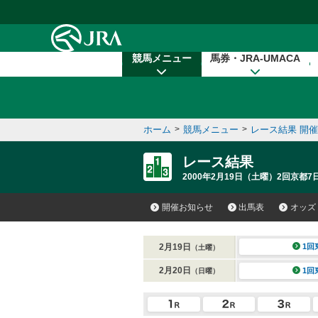
本文へ移動する
競馬メニュー
馬券・JRA-UMACA
ホーム
>
競馬メニュー
>
レース結果 開
レース結果
2000年2月19日（土曜）2回京都7
開催お知らせ
出馬表
オッズ
2月19日
1回
（土曜）
2月20日
1回
（日曜）