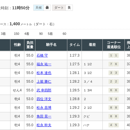
11時50分
走時刻：
天候
曇
ダート
良
1,400
（ダート・右）
ース：
メートル
3着
150
4着
90
5着
60
負担
コーナー
性齢
騎手名
タイム
着差
重量
通過順位
牡4
55.0
石橋 守
1:27.3
3
1
1
牡4
55.0
福永 祐一
1:27.5
3
１ 1/2
7
6
牡4
55.0
松本 達也
1:28.1
3
３ 1/2
3
3
牡4
55.0
上籠 勝仁
1:28.2
3
３／４
2
2
せん4
55.0
武 幸四郎
1:28.5
3
１ 3/4
6
6
牝4
53.0
四位 洋文
1:28.8
3
２
5
4
牡4
55.0
松永 昌博
1:29.2
3
２ 1/2
8
8
牡4
55.0
角田 晃一
1:29.3
3
クビ
8
8
牡4
55.0
松永 幹夫
1:29.3
4
ハナ
4
5