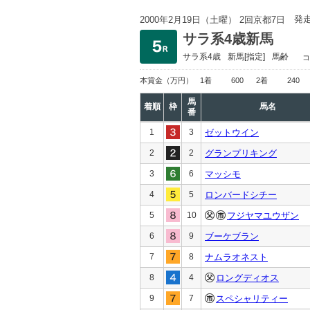
発
2000年2月19日（土曜） 2回京都7日
サラ系4歳新馬
サラ系4歳
新馬
[指定]
馬齢
コ
本賞金
（万円）
1着
600
2着
240
馬
着順
枠
馬名
番
1
3
ゼットウイン
2
2
グランプリキング
3
6
マッシモ
4
5
ロンバードシチー
5
10
フジヤマユウザン
6
9
ブーケブラン
7
8
ナムラオネスト
8
4
ロングディオス
9
7
スペシャリティー