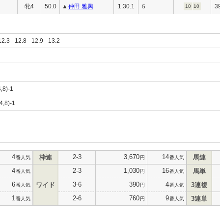
牝4
50.0
▲
仲田 雅興
1:30.1
3
５
10
10
12.3 - 12.8 - 12.9 - 13.2
4,8)-1
(4,8)-1
4
2-3
3,670
14
枠連
馬連
番人気
円
番人気
4
2-3
1,030
16
馬単
番人気
円
番人気
6
3-6
390
4
ワイド
3連複
番人気
円
番人気
1
2-6
760
9
3連単
番人気
円
番人気