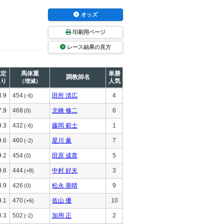
オッズ
印刷用ページ
レース結果の見方
推定
馬体重
単勝
調教師名
上り
人気
（増減）
8.9
454
田所 清広
4
(-6)
7.9
468
北橋 修二
6
(0)
9.3
432
藤岡 範士
1
(-6)
9.6
460
星川 薫
7
(-2)
9.2
454
田原 成貴
5
(0)
9.6
444
中村 好夫
3
(+8)
8.9
426
松永 善晴
9
(0)
9.1
470
佐山 優
10
(+6)
0.3
502
加用 正
2
(-2)