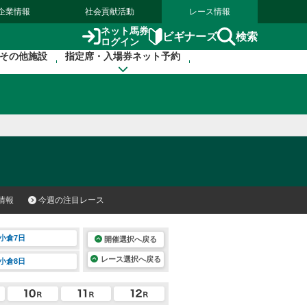
企業情報
社会貢献活動
レース情報
ネット馬券
検索
ビギナーズ
ログイン
その他施設
指定席・入場券ネット予約
情報
今週の注目レース
小倉7日
開催選択へ戻る
レース選択へ戻る
小倉8日