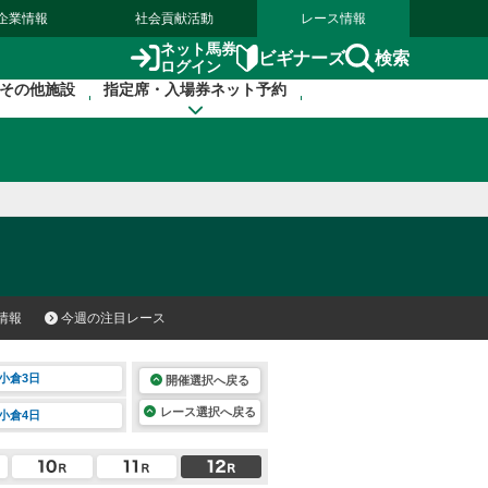
企業情報
社会貢献活動
レース情報
ネット馬券
検索
ビギナーズ
ログイン
その他施設
指定席・入場券ネット予約
情報
今週の注目レース
小倉3日
開催選択へ戻る
レース選択へ戻る
小倉4日