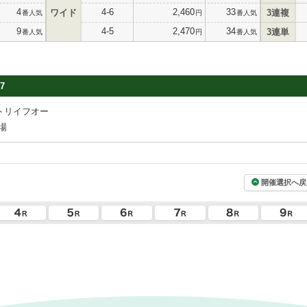
4
4-6
2,460
33
ワイド
3連複
番人気
円
番人気
9
4-5
2,470
34
3連単
番人気
円
番人気
7
トリイフオー
場
開催選択へ戻