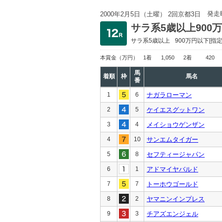
発走
2000年2月5日（土曜） 2回京都3日
サラ系5歳以上900
サラ系5歳以上
900万円以下
[指定
本賞金
（万円）
1着
1,050
2着
420
馬
着順
枠
馬名
番
1
6
ナガラローマン
2
5
ケイエスグットワン
3
4
メイショウゲンザン
4
10
サンエムタイガー
5
8
セフティージャパン
6
1
アドマイヤバルド
7
7
トーホウゴールド
8
2
ヤマニンインプレス
9
3
チアズエンジェル