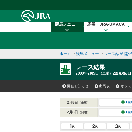
本文へ移動する
競馬メニュー
馬券・JRA-UMACA
ホーム
>
競馬メニュー
>
レース結果 開
レース結果
2000年2月5日（土曜）2回京都3日
開催お知らせ
出馬表
オッズ
2月5日
1回
（土曜）
2月6日
1回
（日曜）