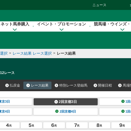
ニュース
ネット馬券購入
イベント・プロモーション
競馬場・ウインズ・
催選択
>
レース結果 レース選択
>
レース結果
 12レース
払戻金
レース結果
特別レース登録馬
開催日程
馬場
東京3日
2回京都3日
1回
東京4日
2回京都4日
1回