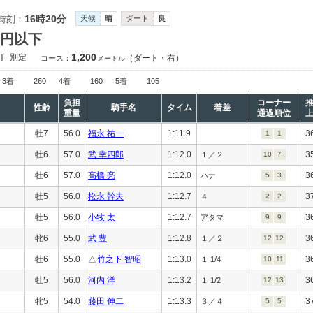
16時20分
時刻：
天候
晴
ダート
良
万円以下
1,200
]
別定
（ダート・右）
コース：
メートル
3着
260
4着
160
5着
105
負担
コーナー
性齢
騎手名
タイム
着差
重量
通過順位
牡7
56.0
福永 祐一
1:11.9
3
1
1
牡6
57.0
武 幸四郎
1:12.0
3
１／２
10
7
牡6
57.0
高橋 亮
1:12.0
3
ハナ
5
3
牡5
56.0
松永 幹夫
1:12.7
3
４
2
2
牡5
56.0
小牧 太
1:12.7
3
アタマ
9
9
牝6
55.0
武 豊
1:12.8
3
１／２
12
12
牡6
55.0
△
竹之下 智昭
1:13.0
3
１ 1/4
10
11
牡5
56.0
河内 洋
1:13.2
3
１ 1/2
12
13
牝5
54.0
藤田 伸二
1:13.3
3
３／４
5
5