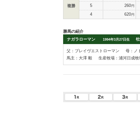
5
260
複勝
円
4
620
円
勝馬の紹介
ナガラローマン
牡
1994年3月27日生
父：ブレイヴエストローマン
母：ノ
馬主：大澤 毅
生産牧場：浦河日成牧