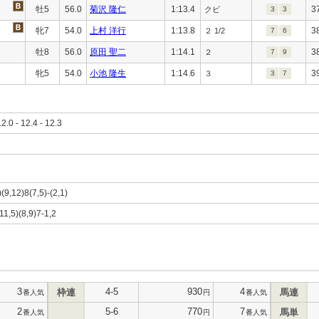
牡5
56.0
菊沢 隆仁
1:13.4
3
クビ
3
3
牝7
54.0
上村 洋行
1:13.8
3
２ 1/2
7
6
牡8
56.0
原田 聖二
1:14.1
3
２
7
9
牝5
54.0
小池 隆生
1:14.6
3
３
3
7
12.0 - 12.4 - 12.3
)(9,12)8(7,5)-(2,1)
11,5)(8,9)7-1,2
3
4-5
930
4
枠連
馬連
番人気
円
番人気
2
5-6
770
7
馬単
番人気
円
番人気