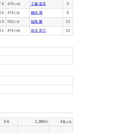
7.9
470
工藤 嘉見
5
(+4)
8.0
474
橋田 満
6
(-6)
8.3
532
福島 勝
13
(-2)
9.1
474
岩元 市三
12
(+8)
5-6
1,390
4
円
番人気