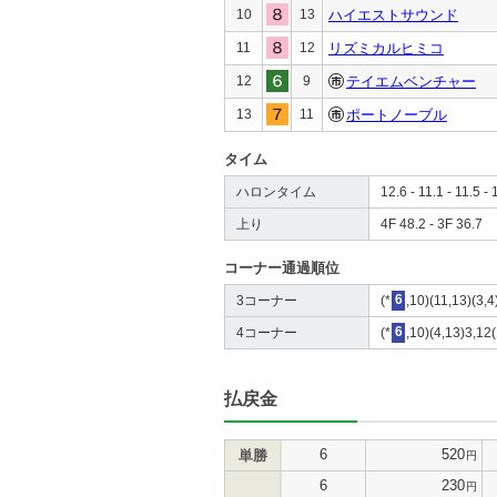
10
13
ハイエストサウンド
11
12
リズミカルヒミコ
12
9
テイエムベンチャー
13
11
ポートノーブル
タイム
ハロンタイム
12.6 - 11.1 - 11.5 - 
上り
4F 48.2 - 3F 36.7
コーナー通過順位
3コーナー
(*
6
,10)(11,13)(3,4
4コーナー
(*
6
,10)(4,13)3,12(
払戻金
6
520
単勝
円
6
230
円