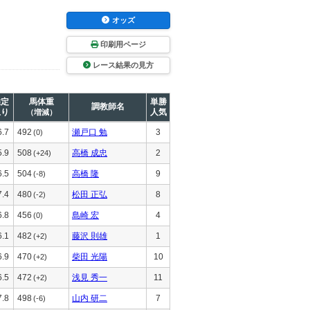
オッズ
印刷用ページ
レース結果の見方
推定
馬体重
単勝
調教師名
上り
人気
（増減）
6.7
492
瀬戸口 勉
3
(0)
5.9
508
高橋 成忠
2
(+24)
6.5
504
高橋 隆
9
(-8)
7.4
480
松田 正弘
8
(-2)
6.8
456
島崎 宏
4
(0)
6.1
482
藤沢 則雄
1
(+2)
6.9
470
柴田 光陽
10
(+2)
6.5
472
浅見 秀一
11
(+2)
7.8
498
山内 研二
7
(-6)