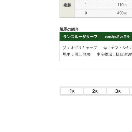
1
110
複勝
円
9
450
円
勝馬の紹介
ランスルーザターフ
1995年5月24日生
父：オグリキャップ
母：ヤマトシヤ
馬主：川上 悦夫
生産牧場：様似渡辺