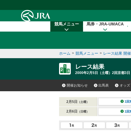
本文へ移動する
競馬メニュー
馬券・JRA-UMACA
ホーム
>
競馬メニュー
>
レース結果 開
レース結果
2000年2月5日（土曜）2回京都3日
開催お知らせ
出馬表
オッズ
2月5日
1回
（土曜）
2月6日
1回
（日曜）