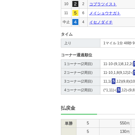
10
2
コブラツイスト
11
6
メイショウナガト
中止
4
イセノダイチ
タイム
上り
1マイル 1分 48秒 9 4
コーナー通過順位
1コーナー(2周目)
11-10-(9,1)8,12,2(
2コーナー(2周目)
11-10,1,8(9,12)2-(
3コーナー(2周目)
11,1(
5
,12)(9,8)(1
4コーナー(2周目)
(*1,11)-(
5
,12)-(9,
払戻金
5
550
単勝
円
5
130
円