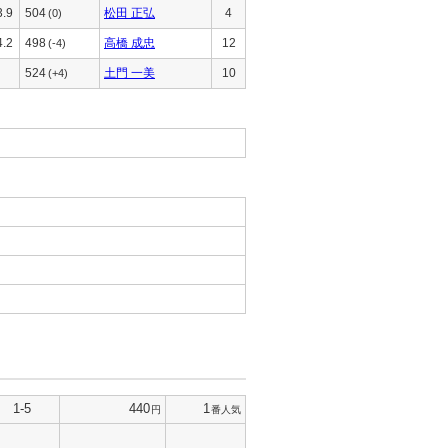
3.9
504
松田 正弘
4
(0)
4.2
498
高橋 成忠
12
(-4)
524
土門 一美
10
(+4)
1-5
440
1
円
番人気