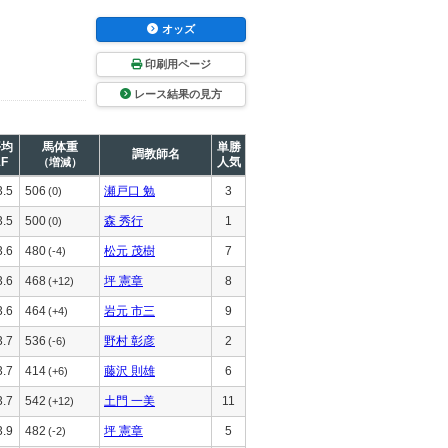
オッズ
印刷用ページ
レース結果の見方
平均
馬体重
単勝
調教師名
1F
人気
（増減）
3.5
506
瀬戸口 勉
3
(0)
3.5
500
森 秀行
1
(0)
3.6
480
松元 茂樹
7
(-4)
3.6
468
坪 憲章
8
(+12)
3.6
464
岩元 市三
9
(+4)
3.7
536
野村 彰彦
2
(-6)
3.7
414
藤沢 則雄
6
(+6)
3.7
542
土門 一美
11
(+12)
3.9
482
坪 憲章
5
(-2)