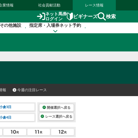
企業情報
社会貢献活動
レース情報
ネット馬券
検索
ビギナーズ
ログイン
その他施設
指定席・入場券ネット予約
情報
今週の注目レース
小倉3日
開催選択へ戻る
レース選択へ戻る
小倉4日