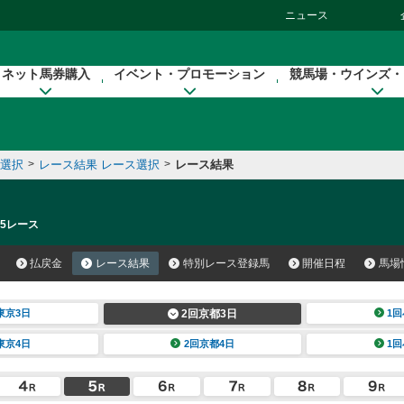
ニュース
ネット馬券購入
イベント・プロモーション
競馬場・ウインズ・
催選択
>
レース結果 レース選択
>
レース結果
 5レース
払戻金
レース結果
特別レース登録馬
開催日程
馬場
東京3日
2回京都3日
1回
東京4日
2回京都4日
1回