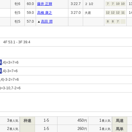
牡6
60.0
藤井 正輝
3:22.7
1
２ 1/2
7
7
10
10
牡5
59.0
高橋 康之
3:27.0
1
大差
12
12
12
11
牡5
57.0
▲
高田 潤
8
8
7
F 53.1 - 3F 39.4
5
,4)=3=7=6
5
,4)-3=7=6
0,4)-3-2=7=6
8)=3-10,7-2=6
3
1-5
450
1
枠連
馬連
番人気
円
番人気
2
1-5
260
1
馬単
番人気
円
番人気