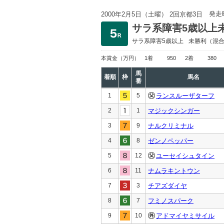
発走
2000年2月5日（土曜） 2回京都3日
サラ系障害5歳以上
サラ系障害5歳以上
未勝利
（混
本賞金
（万円）
1着
950
2着
380
馬
着順
枠
馬名
番
1
5
ランスルーザターフ
2
1
マジックシンガー
3
9
ナルクリミナル
4
8
ゼンノペッパー
5
12
ユーセイシュタイン
6
11
ナムラキントウン
7
3
チアズダイヤ
8
7
フミノスパーク
9
10
アドマイヤミサイル