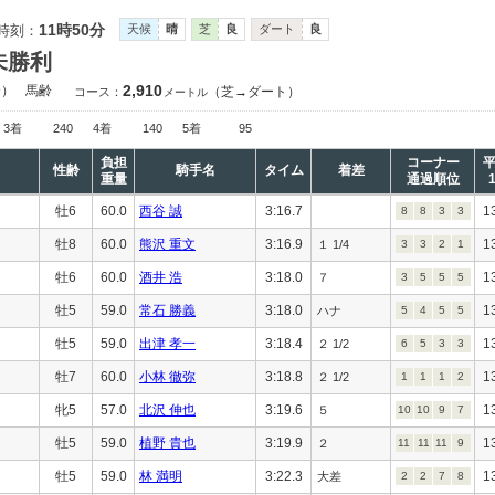
11時50分
時刻：
天候
晴
芝
良
ダート
良
未勝利
2,910
合）
馬齢
（芝→ダート）
コース：
メートル
3着
240
4着
140
5着
95
負担
コーナー
性齢
騎手名
タイム
着差
重量
通過順位
牡6
60.0
西谷 誠
3:16.7
1
8
8
3
3
牡8
60.0
熊沢 重文
3:16.9
1
１ 1/4
3
3
2
1
牡6
60.0
酒井 浩
3:18.0
1
７
3
5
5
5
牡5
59.0
常石 勝義
3:18.0
1
ハナ
5
4
5
5
牡5
59.0
出津 孝一
3:18.4
1
２ 1/2
6
5
3
3
牡7
60.0
小林 徹弥
3:18.8
1
２ 1/2
1
1
1
2
牝5
57.0
北沢 伸也
3:19.6
1
５
10
10
9
7
牡5
59.0
植野 貴也
3:19.9
1
２
11
11
11
9
牡5
59.0
林 満明
3:22.3
1
大差
2
2
7
8