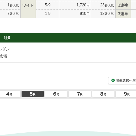
1
5-9
1,720
23
ワイド
3連複
番人気
円
番人気
7
1-9
910
12
3連単
番人気
円
番人気
牡6
ルダン
牧場
開催選択へ戻