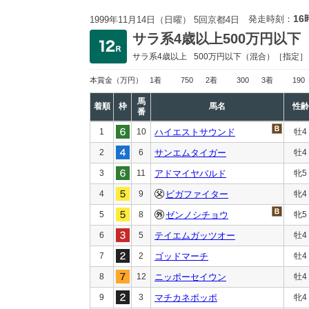
16
発走時刻：
1999年11月14日（日曜） 5回京都4日
サラ系4歳以上500万円以下
サラ系4歳以上
500万円以下
（混合）［指定］
本賞金
（万円）
1着
750
2着
300
3着
190
馬
着順
枠
馬名
性齢
番
1
10
ハイエストサウンド
牡4
2
6
サンエムタイガー
牡4
3
11
アドマイヤバルド
牝5
4
9
ビガファイター
牝4
5
8
ゼンノシチョウ
牝5
6
5
テイエムガッツオー
牡4
7
2
ゴッドマーチ
牡4
8
12
ニッポーセイウン
牡4
9
3
マチカネポッポ
牝4