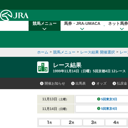
本文へ移動する
競馬メニュー
馬券・JRA-UMACA
ネット馬券
ホーム
>
競馬メニュー
>
レース結果 開催選択
>
レー
レース結果
1999年11月14日（日曜）5回京都4日 12レース
開催お知らせ
出馬表
オッズ
払戻金
11月13日
5回東京3日
（土曜）
11月14日
5回東京4日
（日曜）