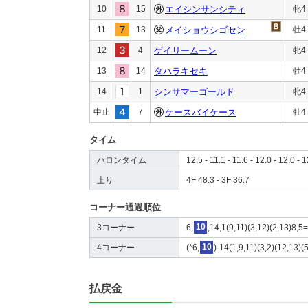
10
15
エイシンサンシティ
牝4
11
13
メイショウシゴセン
牡4
12
4
ゲイリームーン
牝4
13
14
タハラキセキ
牡4
14
1
シンサマーゴールド
牝4
中止
7
ケースバイケース
牡4
タイム
ハロンタイム
12.5 - 11.1 - 11.6 - 12.0 - 12.0 - 
上り
4F 48.3 - 3F 36.7
コーナー通過順位
3コーナー
6,
10
,14,1(9,11)(3,12)(2,13)8,5
4コーナー
(*6,
10
)-14(1,9,11)(3,2)(12,13)(
払戻金