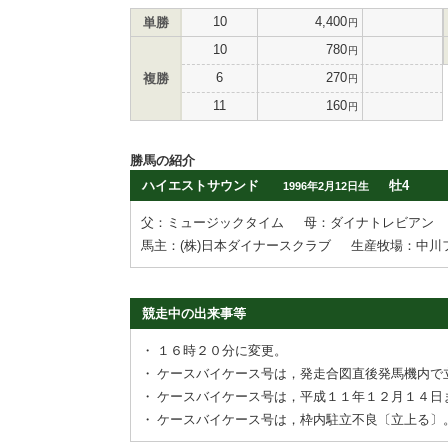
10
4,400
単勝
円
10
780
円
6
270
複勝
円
11
160
円
勝馬の紹介
ハイエストサウンド
牡4
1996年2月12日生
父：ミュージックタイム
母：ダイナトレビアン
馬主：(株)日本ダイナースクラブ
生産牧場：中川
競走中の出来事等
・
１６時２０分に変更。
・
ケースバイケース号は，発走合図直後発馬機内で
・
ケースバイケース号は，平成１１年１２月１４日
・
ケースバイケース号は，枠内駐立不良〔立上る〕