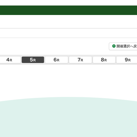
開催選択へ戻