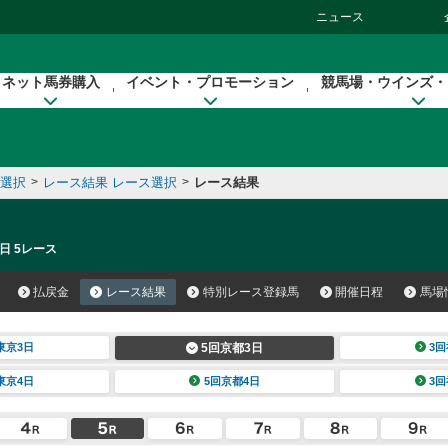
ニュース
ネット馬券購入
イベント・プロモーション
競馬場・ウインズ・
催選択
>
レース結果 レース選択
>
レース結果
日 5レース
払戻金
レース結果
特別レース登録馬
開催日程
馬場
東京3日
5回京都3日
3回
東京4日
5回京都4日
3回