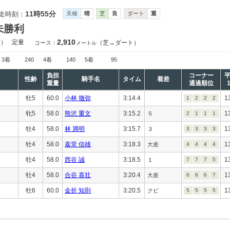
11時55分
走時刻：
天候
晴
芝
良
ダート
重
未勝利
2,910
合）
定量
（芝→ダート）
コース：
メートル
3着
240
4着
140
5着
95
負担
コーナー
性齢
騎手名
タイム
着差
重量
通過順位
牡5
60.0
小林 徹弥
3:14.4
1
1
2
2
2
牝5
58.0
熊沢 重文
3:15.2
1
５
2
1
1
1
牡4
58.0
林 満明
3:15.7
1
３
3
3
3
3
牡4
58.0
嘉堂 信雄
3:18.3
1
大差
4
4
4
4
牡4
58.0
西谷 誠
3:18.5
1
１
7
7
7
5
牡4
58.0
合谷 喜壮
3:20.4
1
大差
6
6
6
7
牡6
60.0
金折 知則
3:20.5
1
クビ
5
5
5
5