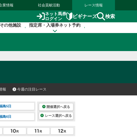
企業情報
社会貢献活動
レース情報
ネット馬券
検索
ビギナーズ
ログイン
その他施設
指定席・入場券ネット予約
情報
今週の注目レース
福島5日
開催選択へ戻る
レース選択へ戻る
福島6日