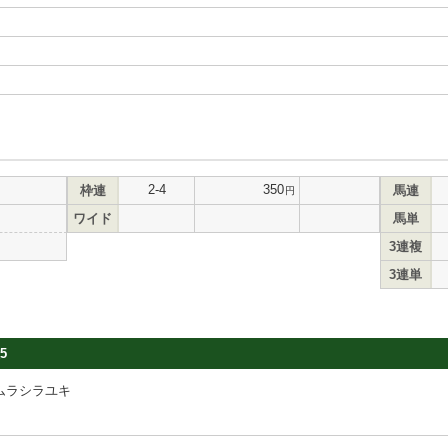
2-4
350
枠連
馬連
円
ワイド
馬単
3連複
3連単
5
ムラシラユキ