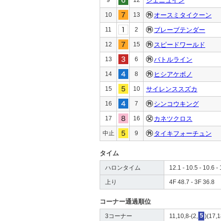
ジェニュイン
10
13
オースミタイクーン
11
2
ブレーブテンダー
12
15
スピードワールド
13
6
バトルライン
14
8
ヒシアケボノ
15
10
サイレンススズカ
16
7
シンコウキング
17
16
カネツクロス
中止
9
タイキフォーチュン
タイム
ハロンタイム
12.1 - 10.5 - 10.6 - 
上り
4F 48.7 - 3F 36.8
コーナー通過順位
3コーナー
11,10,8-(2,
5
)(17,