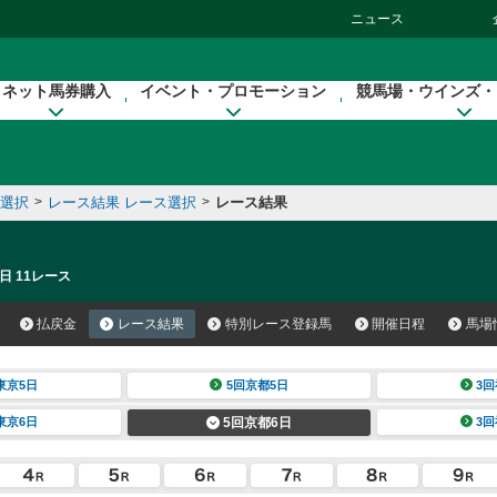
ニュース
ネット馬券購入
イベント・プロモーション
競馬場・ウインズ・
催選択
>
レース結果 レース選択
>
レース結果
日 11レース
払戻金
レース結果
特別レース登録馬
開催日程
馬場
東京5日
5回京都5日
3回
東京6日
5回京都6日
3回