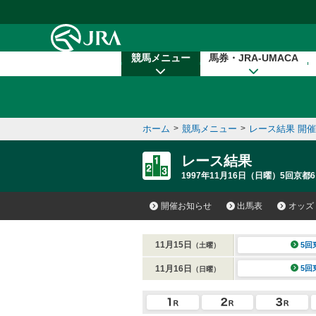
本文へ移動する
競馬メニュー
馬券・JRA-UMACA
ホーム
>
競馬メニュー
>
レース結果 開
レース結果
1997年11月16日（日曜）5回京都6
開催お知らせ
出馬表
オッズ
11月15日
5回
（土曜）
11月16日
5回
（日曜）