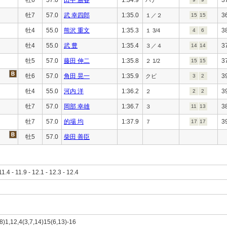
牡7
57.0
武 幸四郎
1:35.0
3
１／２
15
15
牡4
55.0
熊沢 重文
1:35.3
3
１ 3/4
4
6
牡4
55.0
武 豊
1:35.4
3
３／４
14
14
牡5
57.0
藤田 伸二
1:35.8
3
２ 1/2
15
15
牡6
57.0
角田 晃一
1:35.9
3
クビ
3
2
牡4
55.0
河内 洋
1:36.2
3
２
2
2
牡7
57.0
岡部 幸雄
1:36.7
3
３
11
13
牡7
57.0
的場 均
1:37.9
3
７
17
17
牡5
57.0
柴田 善臣
11.4 - 11.9 - 12.1 - 12.3 - 12.4
18)1,12,4(3,7,14)15(6,13)-16