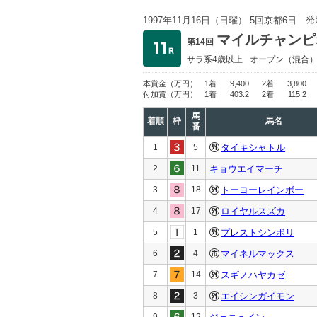
発
1997年11月16日（日曜） 5回京都6日
マイルチャンピ
第14回
サラ系4歳以上
オープン
（混合
本賞金
（万円）
1着
9,400
2着
3,800
付加賞
（万円）
1着
403.2
2着
115.2
馬
着順
枠
馬名
番
1
5
タイキシャトル
2
11
キョウエイマーチ
3
18
トーヨーレインボー
4
17
ロイヤルスズカ
5
1
プレストシンボリ
6
4
マイネルマックス
7
14
スギノハヤカゼ
8
3
エイシンガイモン
9
12