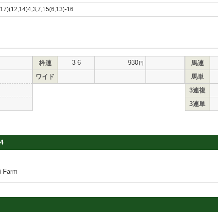
,17)(12,14)4,3,7,15(6,13)-16
3-6
930
枠連
馬連
円
ワイド
馬単
3連複
3連単
4
 Farm