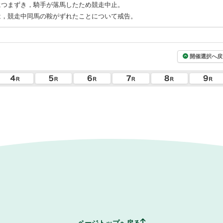
につまずき，騎手が落馬したため競走中止。
は，競走中同馬の鞍がずれたことについて戒告。
開催選択へ戻