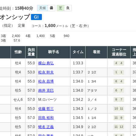
15時40分
走時刻：
天候
曇
芝
良
オンシップ
1,600
）（指定）
定量
（芝・右 外）
コース：
メートル
3着
2,400
4着
1,400
5着
940
3着
57.6
負担
コーナー
性齢
騎手名
タイム
着差
重量
通過順位
牡4
55.0
横山 典弘
1:33.3
3
4
4
牝4
53.0
松永 幹夫
1:33.7
3
２ 1/2
1
1
牡4
55.0
松永 昌博
1:34.0
3
１ 3/4
6
4
牡5
57.0
南井 克巳
1:34.0
3
アタマ
6
7
せん6
57.0
M.ロバーツ
1:34.2
3
３／４
8
7
牡4
55.0
佐藤 哲三
1:34.3
3
１／２
10
11
牡5
57.0
田島 裕和
1:34.5
3
１ 1/4
11
9
牡5
57.0
蛯名 正義
1:34.9
3
２ 1/2
11
12
牡6
57.0
田中 勝春
1:34.9
3
ハナ
9
9