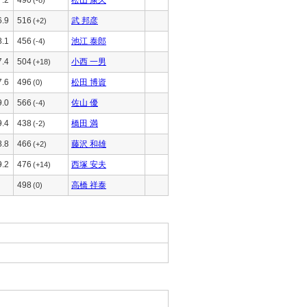
6.9
516
武 邦彦
(+2)
8.1
456
池江 泰郎
(-4)
7.4
504
小西 一男
(+18)
7.6
496
松田 博資
(0)
9.0
566
佐山 優
(-4)
9.4
438
橋田 満
(-2)
8.8
466
藤沢 和雄
(+2)
9.2
476
西塚 安夫
(+14)
498
高橋 祥泰
(0)