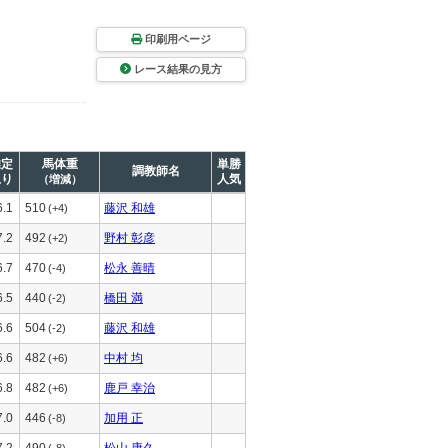
印刷用ページ
レース結果の見方
推定
馬体重
単勝
調教師名
上り
人気
（増減）
6.1
510
藤沢 和雄
(+4)
7.2
492
野村 彰彦
(+2)
6.7
470
松永 善晴
(-4)
6.5
440
橋田 満
(-2)
6.6
504
藤沢 和雄
(-2)
6.6
482
中村 均
(+6)
6.8
482
鹿戸 幸治
(+6)
7.0
446
加用 正
(-8)
7.2
490
松山 康久
(-8)