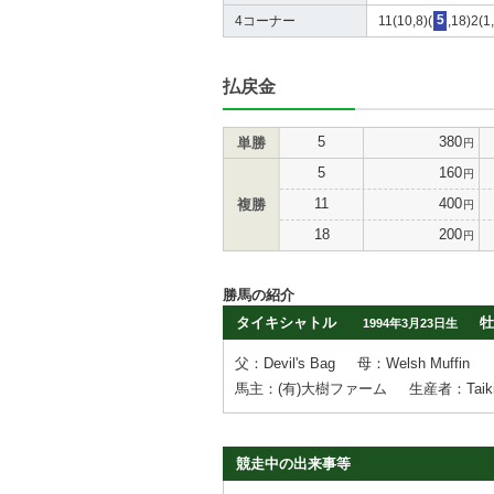
4コーナー
11(10,8)(
5
,18)2(1
払戻金
5
380
単勝
円
5
160
円
11
400
複勝
円
18
200
円
勝馬の紹介
タイキシャトル
牡
1994年3月23日生
父：Devil's Bag
母：Welsh Muffin
馬主：(有)大樹ファーム
生産者：Taiki
競走中の出来事等