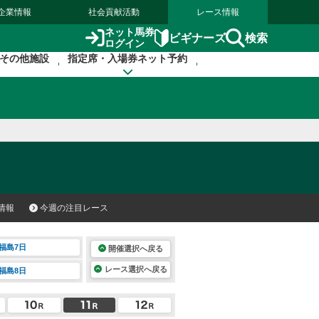
企業情報
社会貢献活動
レース情報
ネット馬券
検索
ビギナーズ
ログイン
その他施設
指定席・入場券ネット予約
情報
今週の注目レース
福島7日
開催選択へ戻る
レース選択へ戻る
福島8日