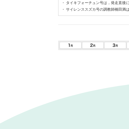
・
タイキフォーチュン号は，発走直後
・
サイレンススズカ号の調教師橋田満