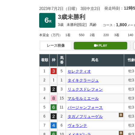
12時
発走時刻：
2023年7月2日（日曜） 3回中京2日
3歳未勝利
1,800
3歳
未勝利
[指定]
馬齢
コース：
メー
本賞金
（万円）
1着
550
2着
220
3着
140
レース映像
PLAY
馬
着順
枠
馬名
性齢
番
1
5
セレクティオ
牡3
2
1
タイキクラージュ
牡3
3
3
リュクスドレフォン
牡3
4
15
マルモルミエール
牡3
5
11
バージャンフォース
牡3
6
2
タガノフリューゲル
牡3
7
6
ヴォランテ
牡3
8
10
メメナビレラ
牝3