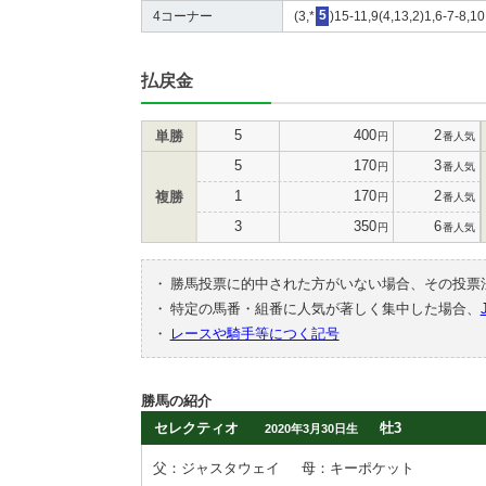
4コーナー
(3,*
5
)15-11,9(4,13,2)1,6-7-8,10
払戻金
5
400
2
単勝
円
番人気
5
170
3
円
番人気
1
170
2
複勝
円
番人気
3
350
6
円
番人気
・
勝馬投票に的中された方がいない場合、その投票
・
特定の馬番・組番に人気が著しく集中した場合、
・
レースや騎手等につく記号
勝馬の紹介
セレクティオ
牡3
2020年3月30日生
父：ジャスタウェイ
母：キーポケット