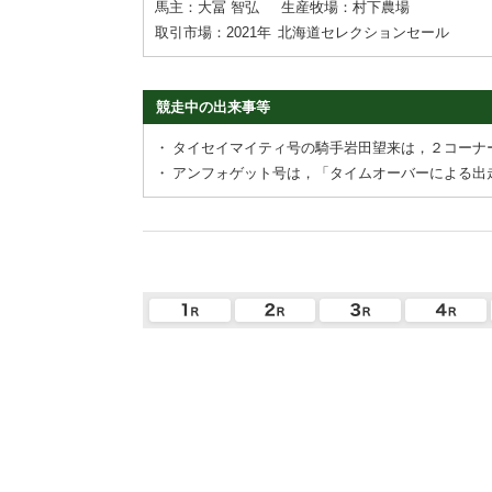
馬主：大冨 智弘
生産牧場：村下農場
取引市場：2021年
北海道セレクションセール
競走中の出来事等
・
タイセイマイティ号の騎手岩田望来は，２コーナ
・
アンフォゲット号は，「タイムオーバーによる出