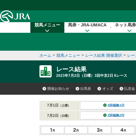
本文へ移動する
競馬メニュー
馬券・JRA-UMACA
ネット馬券
ホーム
>
競馬メニュー
>
レース結果 開催選択
>
レー
レース結果
2023年7月2日（日曜）3回中京2日 6レース
開催お知らせ
出馬表
オッズ
払戻金
7月1日
2回福島1日
（土曜）
7月2日
2回福島2日
（日曜）