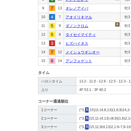
9
13
オレノアイバ
牡3
10
7
アオイリキマル
牡3
11
9
ダノンクロム
牡3
12
8
タイセイマイティ
牡3
13
4
ヒズハイネス
牡3
14
12
メイショウギシオー
牡3
15
14
アンフォゲット
牡3
タイム
ハロンタイム
13.2 - 11.0 - 12.6 - 12.5 - 12.3 - 1
上り
4F 53.1 - 3F 40.2
コーナー通過順位
1コーナー
(*3,
5
,15)11-(4,8,13)(1,6,9)14,2
2コーナー
(*3,
5
)15,11-(4,13)-(8,9)(1,6)2,1
3コーナー
(*3,
5
)15,11,9(4,13)2,1-6-7,8-10