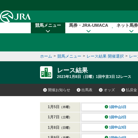
本文へ移動する
競馬メニュー
馬券・JRA-UMACA
ネット馬券
ホーム
>
競馬メニュー
>
レース結果 開催選択
>
レー
レース結果
2023年1月8日（日曜）1回中京3日 12レース
開催お知らせ
出馬表
オッズ
払戻金
1月5日
1回中山1日
（木曜）
1月7日
1回中山2日
（土曜）
1月8日
1回中山3日
（日曜）
1月9日
1回中山4日
（月曜）