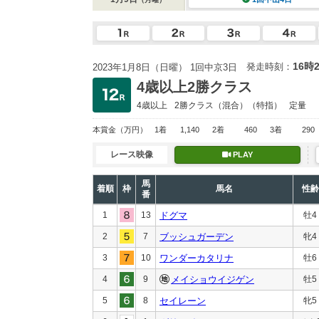
16時
発走時刻：
2023年1月8日（日曜） 1回中京3日
4歳以上2勝クラス
4歳以上
2勝クラス
（混合）（特指）
定量
本賞金
（万円）
1着
1,140
2着
460
3着
290
レース映像
PLAY
馬
着順
枠
馬名
性齢
番
1
13
ドグマ
牡4
2
7
ブッシュガーデン
牝4
3
10
ワンダーカタリナ
牡6
4
9
メイショウイジゲン
牡5
5
8
セイレーン
牝5