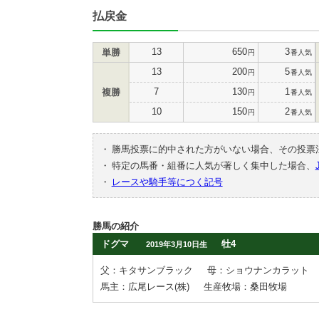
払戻金
13
650
3
単勝
円
番人気
13
200
5
円
番人気
7
130
1
複勝
円
番人気
10
150
2
円
番人気
・
勝馬投票に的中された方がいない場合、その投票
・
特定の馬番・組番に人気が著しく集中した場合、
・
レースや騎手等につく記号
勝馬の紹介
ドグマ
牡4
2019年3月10日生
父：キタサンブラック
母：ショウナンカラット
馬主：広尾レース(株)
生産牧場：桑田牧場