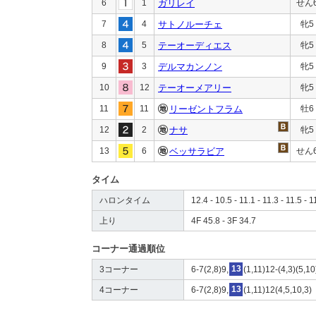
6
1
ガリレイ
せん
7
4
サトノルーチェ
牝5
8
5
テーオーディエス
牝5
9
3
デルマカンノン
牝5
10
12
テーオーメアリー
牝5
11
11
リーゼントフラム
牡6
12
2
ナサ
牝5
13
6
ベッサラビア
せん
タイム
ハロンタイム
12.4 - 10.5 - 11.1 - 11.3 - 11.5 - 1
上り
4F 45.8 - 3F 34.7
コーナー通過順位
3コーナー
6-7(2,8)9,
13
(1,11)12-(4,3)(5,10
4コーナー
6-7(2,8)9,
13
(1,11)12(4,5,10,3)