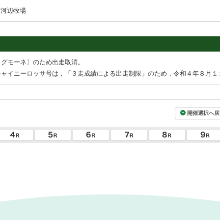
下河辺牧場
レグモーネ〕のため出走取消。
シャイニーロッサ号は，「３走成績による出走制限」のため，令和４年８月１
開催選択へ戻