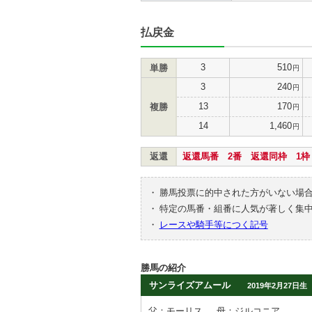
払戻金
3
510
単勝
円
3
240
円
13
170
複勝
円
14
1,460
円
返還
返還馬番 2番 返還同枠 1枠
・
勝馬投票に的中された方がいない場
・
特定の馬番・組番に人気が著しく集
・
レースや騎手等につく記号
勝馬の紹介
サンライズアムール
2019年2月27日生
父：モーリス
母：ジルコニア