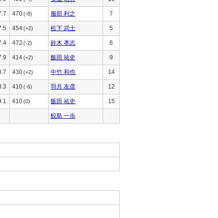
7.7
470
服部 利之
7
(-8)
7.5
454
松下 武士
5
(+2)
7.4
472
鈴木 孝志
6
(-2)
7.9
414
飯田 祐史
9
(+2)
8.7
430
中竹 和也
14
(+2)
8.3
410
羽月 友彦
12
(-6)
9.1
410
飯田 祐史
15
(0)
鮫島 一歩