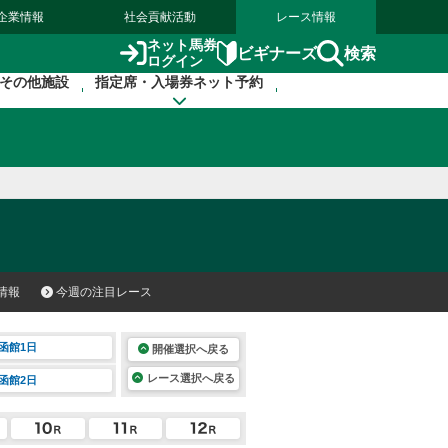
企業情報
社会貢献活動
レース情報
ネット馬券
検索
ビギナーズ
ログイン
その他施設
指定席・入場券ネット予約
情報
今週の注目レース
函館1日
開催選択へ戻る
レース選択へ戻る
函館2日