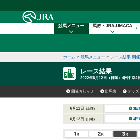
本文へ移動する
競馬メニュー
馬券・JRA-UMACA
ホーム
>
競馬メニュー
>
レース結果 開
レース結果
2022年6月12日（日曜）4回中京4
開催お知らせ
出馬表
オッズ
6月11日
3回
（土曜）
6月12日
3回
（日曜）