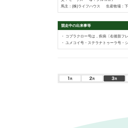
馬主：(株)ライフハウス
生産牧場：
競走中の出来事等
・
コブラクロー号は，疾病〔右後肢フ
・
ユメコイ号・ステラナトゥーラ号・