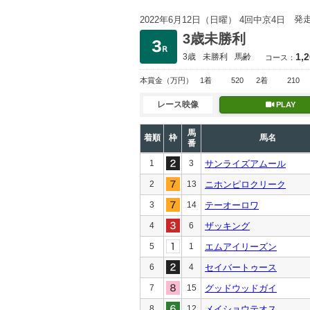
発
2022年6月12日（日曜） 4回中京4日
3歳未勝利
1,
3歳
未勝利
馬齢
コース：
本賞金
（万円）
1着
520
2着
210
レース映像
PLAY
馬
着順
枠
馬名
番
1
3
サンライズアムール
2
13
ニホンピロクリーク
3
14
テーオーロワ
4
6
ザッキング
5
1
エムアイリーズン
6
4
セイバートゥース
7
15
グッドウッドガイ
8
12
メイショウテオス