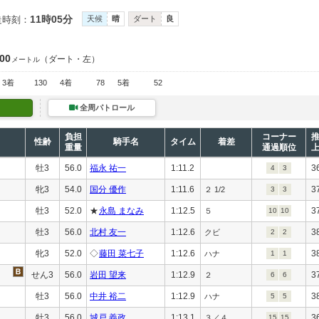
11時05分
走時刻：
天候
晴
ダート
良
200
（ダート・左）
メートル
3着
130
4着
78
5着
52
全周パトロール
負担
コーナー
性齢
騎手名
タイム
着差
重量
通過順位
牡3
56.0
福永 祐一
1:11.2
3
4
3
牝3
54.0
国分 優作
1:11.6
3
２ 1/2
3
3
牡3
52.0
★
永島 まなみ
1:12.5
3
５
10
10
牡3
56.0
北村 友一
1:12.6
3
クビ
2
2
牝3
52.0
◇
藤田 菜七子
1:12.6
3
ハナ
1
1
せん3
56.0
岩田 望来
1:12.9
3
２
6
6
牡3
56.0
中井 裕二
1:12.9
3
ハナ
5
5
牡3
56.0
城戸 義政
1:13.1
3
３／４
15
15