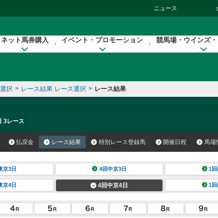
ニュース
ネット馬券購入
イベント・プロモーション
競馬場・ウインズ・
催選択
>
レース結果 レース選択
>
レース結果
日 3レース
払戻金
レース結果
特別レース登録馬
開催日程
馬場
東京3日
4回中京3日
1回
東京4日
4回中京4日
1回