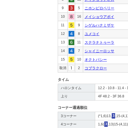
9
5
ニホンピロペリー
10
16
メイショウアポイ
11
9
シゲルハナミザケ
12
8
ユメコイ
13
11
ステラナトゥーラ
14
7
シャイニーロッサ
15
10
オクトパシー
取消
2
コブラクロー
タイム
ハロンタイム
12.2 - 10.8 - 11.4 - 
上り
4F 48.2 - 3F 36.8
コーナー通過順位
3コーナー
(*1,6)13,
3
,15-(4,1
4コーナー
1,6(
3
,13)15-(4,11