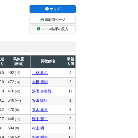
オッズ
印刷用ページ
レース結果の見方
推定
馬体重
単勝
調教師名
上り
人気
（増減）
6.5
492
小林 真也
4
(-2)
7.0
472
大橋 勇樹
3
(-4)
7.0
476
浜田 多実雄
11
(-8)
8.1
546
安田 隆行
1
(+4)
8.2
470
青木 孝文
8
(0)
7.7
448
野中 賢二
2
(-2)
8.1
504
村山 明
10
(0)
6.9
450
安達 昭夫
13
(-4)