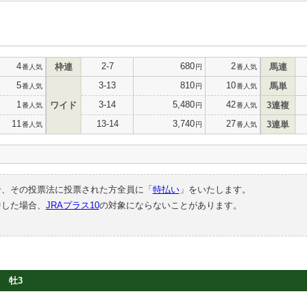
4
2-7
680
2
枠連
馬連
番人気
円
番人気
5
3-13
810
10
馬単
番人気
円
番人気
1
3-14
5,480
42
ワイド
3連複
番人気
円
番人気
11
13-14
3,740
27
3連単
番人気
円
番人気
合、その投票法に投票された方全員に「
特払い
」をいたします。
中した場合、
JRAプラス10
の対象にならないことがあります。
牡3