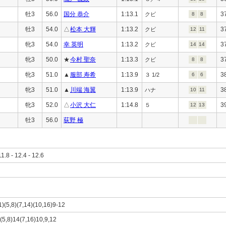
牡3
56.0
国分 恭介
1:13.1
3
クビ
8
8
牡3
54.0
△
松本 大輝
1:13.2
3
クビ
12
11
牝3
54.0
幸 英明
1:13.2
3
クビ
14
14
牝3
50.0
★
今村 聖奈
1:13.3
3
クビ
8
8
牝3
51.0
▲
服部 寿希
1:13.9
3
３ 1/2
6
6
牝3
51.0
▲
川端 海翼
1:13.9
3
ハナ
10
11
牝3
52.0
△
小沢 大仁
1:14.8
3
５
12
13
牡3
56.0
荻野 極
11.8 - 12.4 - 12.6
1)(5,8)(7,14)(10,16)9-12
)(5,8)14(7,16)10,9,12