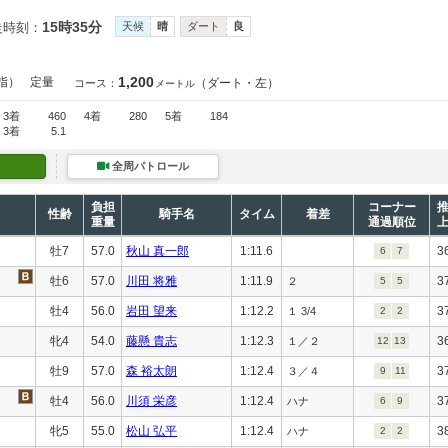
15時35分
走時刻：
天候
晴
ダート
良
1,200
指）
定量
（ダート・左）
コース：
メートル
3着
460
4着
280
5着
184
3着
5.1
全周パトロール
負担
コーナー
性齢
騎手名
タイム
着差
重量
通過順位
牡7
57.0
秋山 真一郎
1:11.6
3
6
7
牡6
57.0
川田 将雅
1:11.9
3
２
5
5
牡4
56.0
岩田 望来
1:12.2
3
１ 3/4
2
2
牝4
54.0
藤懸 貴志
1:12.3
3
１／２
12
13
牡9
57.0
森 裕太朗
1:12.4
3
３／４
9
11
牡4
56.0
川須 栄彦
1:12.4
3
ハナ
6
9
牝5
55.0
松山 弘平
1:12.4
3
ハナ
2
2