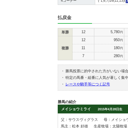
4コーナー
(*1,6,7)16(11,13)(
払戻金
12
5,780
単勝
円
12
950
円
11
180
複勝
円
7
280
円
・
勝馬投票に的中された方がいない場
・
特定の馬番・組番に人気が著しく集
・
レースや騎手等につく記号
勝馬の紹介
メイショウミライ
2015年4月28日生
父：サウスヴィグラス
母：メイショ
馬主：松本 好雄
生産牧場：太陽牧場