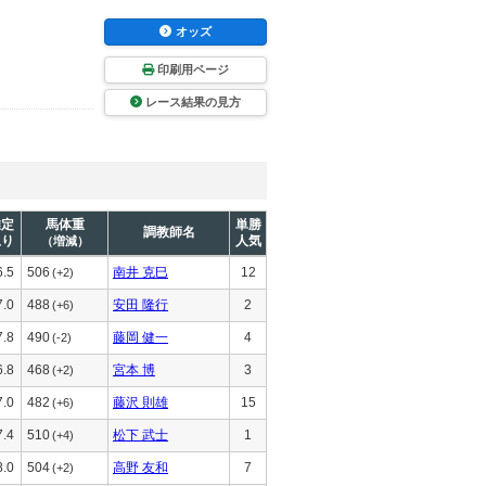
オッズ
印刷用ページ
レース結果の見方
推定
馬体重
単勝
調教師名
上り
人気
（増減）
6.5
506
南井 克巳
12
(+2)
7.0
488
安田 隆行
2
(+6)
7.8
490
藤岡 健一
4
(-2)
6.8
468
宮本 博
3
(+2)
7.0
482
藤沢 則雄
15
(+6)
7.4
510
松下 武士
1
(+4)
8.0
504
高野 友和
7
(+2)