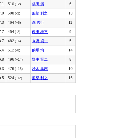
7.1
510
橋田 満
6
(+2)
7.0
508
服部 利之
13
(-2)
7.3
464
森 秀行
11
(+8)
7.7
454
飯田 雄三
9
(-2)
8.7
482
今野 貞一
5
(+6)
6.4
512
的場 均
14
(-8)
6.8
496
野中 賢二
8
(+14)
0.3
476
鈴木 孝志
10
(+16)
0.5
524
服部 利之
16
(-12)