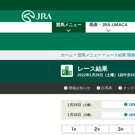
本文へ移動する
競馬メニュー
馬券・JRA-UMACA
ホーム
>
競馬メニュー
>
レース結果 開
レース結果
2022年1月29日（土曜）1回中京9日
開催お知らせ
出馬表
オッズ
1月29日
1回
（土曜）
1月30日
1回
（日曜）