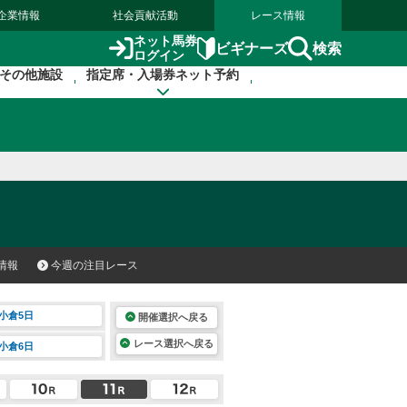
企業情報
社会貢献活動
レース情報
ネット馬券
検索
ビギナーズ
ログイン
その他施設
指定席・入場券ネット予約
情報
今週の注目レース
小倉5日
開催選択へ戻る
レース選択へ戻る
小倉6日