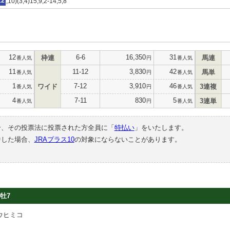
12
,10)(3,4)15,9,2-14,5,8
12
6-6
16,350
31
枠連
馬連
番人気
円
番人気
11
11-12
3,830
42
馬単
番人気
円
番人気
1
7-12
3,910
46
ワイド
3連複
番人気
円
番人気
4
7-11
830
5
3連単
番人気
円
番人気
合、その投票法に投票された方全員に「
特払い
」をいたします。
中した場合、
JRAプラス10
の対象にならないことがあります。
牡7
ウヒミコ