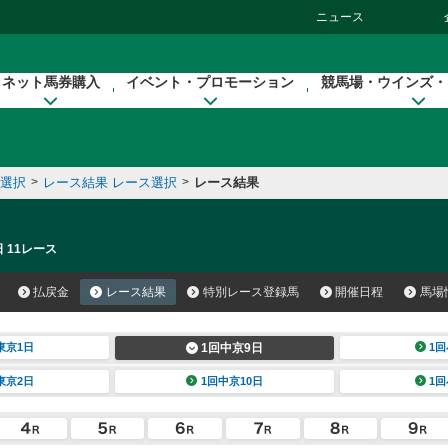
ニュース
ネット馬券購入
イベント・プロモーション
競馬場・ウインズ・
催選択
>
レース結果 レース選択
>
レース結果
 11レース
払戻金
レース結果
特別レース登録馬
開催日程
馬場
東京1日
1回中京9日
1回
東京2日
1回中京10日
1回