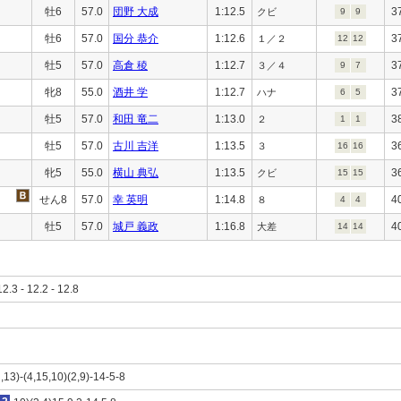
牡6
57.0
団野 大成
1:12.5
3
クビ
9
9
牡6
57.0
国分 恭介
1:12.6
3
１／２
12
12
牡5
57.0
高倉 稜
1:12.7
3
３／４
9
7
牝8
55.0
酒井 学
1:12.7
3
ハナ
6
5
牡5
57.0
和田 竜二
1:13.0
3
２
1
1
牡5
57.0
古川 吉洋
1:13.5
3
３
16
16
牝5
55.0
横山 典弘
1:13.5
3
クビ
15
15
せん8
57.0
幸 英明
1:14.8
4
８
4
4
牡5
57.0
城戸 義政
1:16.8
4
大差
14
14
12.3 - 12.2 - 12.8
,13)-(4,15,10)(2,9)-14-5-8