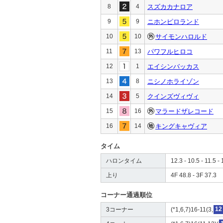
8
4
スズカカナロア
9
9
ニホンピロランド
10
10
サイモンハロルド
11
13
パワフルヒロコ
12
1
エイシンバッカス
13
8
ニシノホライゾン
14
5
クインズヴィヴィ
15
16
マラードザレコード
16
14
キングキャヴィア
タイム
ハロンタイム
12.3 - 10.5 - 11.5 - 
上り
4F 48.8 - 3F 37.3
コーナー通過順位
3コーナー
(*1,6,7)16-11(3,
12