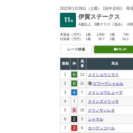
発
2022年1月29日（土曜） 1回中京9日
伊賀ステークス
4歳以上
3勝クラス
（混合）（特
本賞金
（万円）
1着
1,840
2着
740
付加賞
（万円）
1着
35.7
2着
10.2
レース映像
PLAY
馬
着順
枠
馬名
番
1
12
メイショウミライ
2
11
スワーヴシャルル
3
7
メイショウヒューマ
4
2
クインズメリッサ
5
15
クリノサンレオ
6
3
シャマル
7
6
カーテンコール