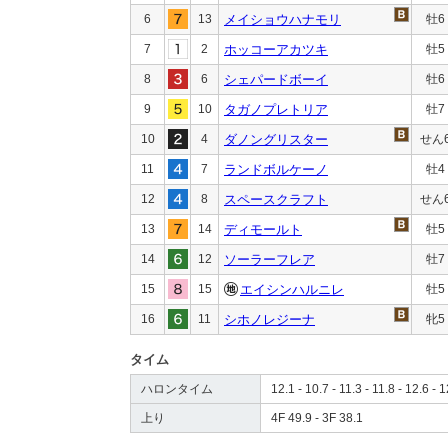
6
13
メイショウハナモリ
牡6
7
2
ホッコーアカツキ
牡5
8
6
シェパードボーイ
牡6
9
10
タガノプレトリア
牡7
10
4
ダノングリスター
せん
11
7
ランドボルケーノ
牡4
12
8
スペースクラフト
せん
13
14
ディモールト
牡5
14
12
ソーラーフレア
牡7
15
15
エイシンハルニレ
牡5
16
11
シホノレジーナ
牝5
タイム
ハロンタイム
12.1 - 10.7 - 11.3 - 11.8 - 12.6 - 1
上り
4F 49.9 - 3F 38.1