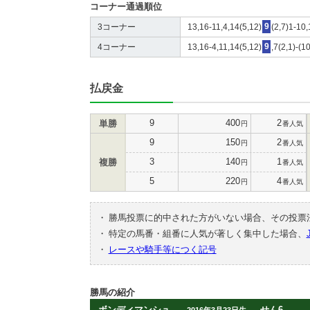
コーナー通過順位
3コーナー
13,16-11,4,14(5,12)
9
(2,7)1-10,
4コーナー
13,16-4,11,14(5,12)
9
,7(2,1)-(1
払戻金
9
400
2
単勝
円
番人気
9
150
2
円
番人気
3
140
1
複勝
円
番人気
5
220
4
円
番人気
・
勝馬投票に的中された方がいない場合、その投票
・
特定の馬番・組番に人気が著しく集中した場合、
・
レースや騎手等につく記号
勝馬の紹介
ボンディマンシュ
せん6
2016年3月23日生