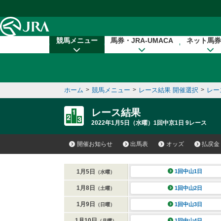
本文へ移動する
競馬メニュー
馬券・JRA-UMACA
ネット馬券
ホーム
>
競馬メニュー
>
レース結果 開催選択
>
レー
レース結果
2022年1月5日（水曜）1回中京1日 9レース
開催お知らせ
出馬表
オッズ
払戻金
1月5日
1回中山1日
（水曜）
1月8日
1回中山2日
（土曜）
1月9日
1回中山3日
（日曜）
1月10日
1回中山4日
（月曜）