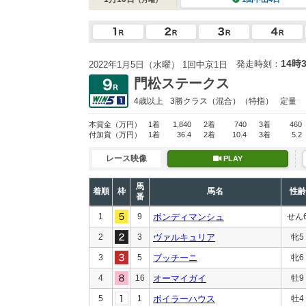
14時
発走時刻：
2022年1月5日（水曜） 1回中京1日
門松ステークス
4歳以上
3勝クラス
（混合）（特指）
定量
本賞金
（万円）
1着
1,840
2着
740
3着
460
付加賞
（万円）
1着
36.4
2着
10.4
3着
5.2
レース映像
PLAY
馬
着順
枠
馬名
性齢
番
1
9
ボンディマンシュ
せん
2
3
ヴァルキュリア
牝5
3
5
ブッチーニ
牝6
4
16
オーマイガイ
牡9
5
1
ボイラーハウス
牡4