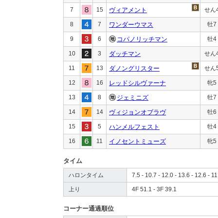
7
15
ヴィアメント
せん
8
7
ワンダーウマス
牡7
9
6
コパノリッチマン
牡4
10
3
ダッチマン
せん
11
13
ダノングリスター
せん
12
16
レッドシルヴァーナ
牝5
13
8
ジェミニズ
牡7
14
14
ヴィジョンオブラヴ
牡6
15
5
ハンメルフェスト
牡4
16
11
イノセントミューズ
牝5
タイム
ハロンタイム
7.5 - 10.7 - 12.0 - 13.6 - 12.6 - 11
上り
4F 51.1 - 3F 39.1
コーナー通過順位