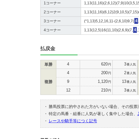
1コーナー
1,13(11,16)(2,6,12)(7,9)10(3,5,1
2コーナー
1,13(11,16)(6,12)2(9,10,5)(7,15)
3コーナー
(*1,13)5,12,16,11-(2,6,10)9,7(
4
4コーナー
1,13(12,5)16(11,10)(2,6,9)(7,
4
,
払戻金
4
620
3
単勝
円
番人気
4
200
2
円
番人気
9
1,120
13
複勝
円
番人気
12
210
3
円
番人気
・
勝馬投票に的中された方がいない場合、その投票
・
特定の馬番・組番に人気が著しく集中した場合、
・
レースや騎手等につく記号