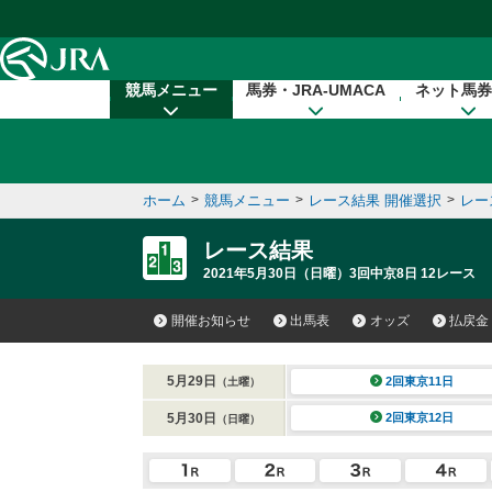
本文へ移動する
競馬メニュー
馬券・JRA-UMACA
ネット馬券
ホーム
>
競馬メニュー
>
レース結果 開催選択
>
レー
レース結果
2021年5月30日（日曜）3回中京8日 12レース
開催お知らせ
出馬表
オッズ
払戻金
5月29日
2回東京11日
（土曜）
5月30日
2回東京12日
（日曜）