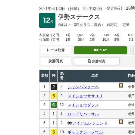
16時
発走時刻：
2021年5月30日（日曜） 3回中京8日
伊勢ステークス
4歳以上
3勝クラス
（混合）（特指）
定量
本賞金
（万円）
1着
1,820
2着
730
3着
460
付加賞
（万円）
1着
36.4
2着
10.4
3着
5.2
レース映像
PLAY
決勝写真
決勝写真
馬
着順
枠
馬名
性齢
番
1
4
シャンパンクーペ
牡5
2
9
メイショウササユリ
牝7
3
12
メイショウダジン
牡4
4
1
ロードリバーサル
牡5
5
2
アイアムレジェンド
牡5
6
10
ギャラクシーソウル
牝4