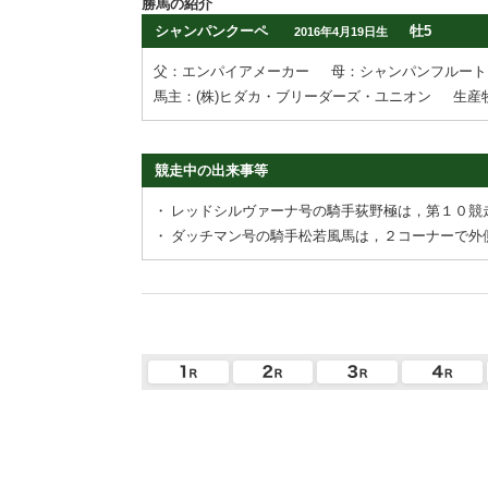
勝馬の紹介
シャンパンクーペ
牡5
2016年4月19日生
父：エンパイアメーカー
母：シャンパンフルート
馬主：(株)ヒダカ・ブリーダーズ・ユニオン
生産
競走中の出来事等
・
レッドシルヴァーナ号の騎手荻野極は，第１０競
・
ダッチマン号の騎手松若風馬は，２コーナーで外