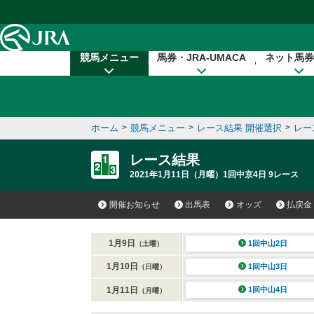
本文へ移動する
競馬メニュー
馬券・JRA-UMACA
ネット馬券
ホーム
>
競馬メニュー
>
レース結果 開催選択
>
レー
レース結果
2021年1月11日（月曜）1回中京4日 9レース
開催お知らせ
出馬表
オッズ
払戻金
1月9日
1回中山2日
（土曜）
1月10日
1回中山3日
（日曜）
1月11日
1回中山4日
（月曜）