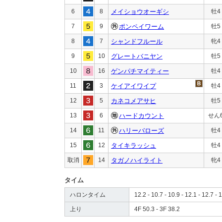
6
8
メイショウオーギシ
牡4
7
9
ポンペイワーム
牡5
8
7
シャンドフルール
牝4
9
10
グレートバニヤン
牡5
10
16
ゲンパチマイティー
牡4
11
3
ケイアイワイプ
牡4
12
5
カネコメアサヒ
牡5
13
6
ハードカウント
せん
14
11
ハリーバローズ
牡4
15
12
タイキラッシュ
牡4
取消
14
タガノハイライト
牝4
タイム
ハロンタイム
12.2 - 10.7 - 10.9 - 12.1 - 12.7 - 
上り
4F 50.3 - 3F 38.2