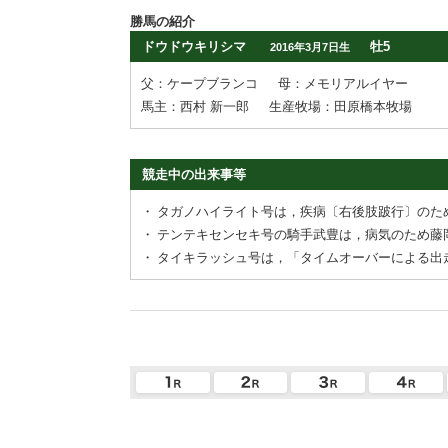
勝馬の紹介
ドウドウキリシマ
牡5
2016年3月7日生
父：ケープブランコ
母：メモリアルイヤー
馬主：西村 新一郎
生産牧場：田原橋本牧場
競走中の出来事等
・
タガノハイライト号は，疾病〔右後肢跛行〕のた
・
テンテキセンセキ号の騎手武豊は，病気のため藤
・
タイキラッシュ号は，「タイムオーバーによる出