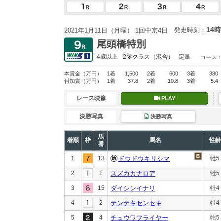
14時
発走時刻：
2021年1月11日（月曜） 1回中京4日
尾頭橋特別
4歳以上
2勝クラス
（混合）
定量
コース
本賞金
（万円）
1着
1,500
2着
600
3着
380
付加賞
（万円）
1着
37.8
2着
10.8
3着
5.4
レース映像
PLAY
決勝写真
決勝写真
馬
着順
枠
馬名
性齢
番
1
13
ドウドウキリシマ
牡5
2
1
スズカカナロア
牡5
3
15
ダイシンイナリ
牡4
4
2
テンテキセンセキ
牡4
5
4
チュウワフライヤー
牝5