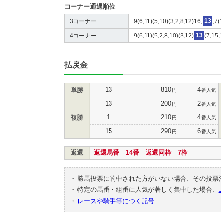
コーナー通過順位
3コーナー
9(6,11)(5,10)(3,2,8,12)16,
13
,7(
4コーナー
9(6,11)(5,2,8,10)(3,12)
13
(7,15,
払戻金
13
810
4
単勝
円
番人気
13
200
2
円
番人気
1
210
4
複勝
円
番人気
15
290
6
円
番人気
返還
返還馬番 14番 返還同枠 7枠
・
勝馬投票に的中された方がいない場合、その投票
・
特定の馬番・組番に人気が著しく集中した場合、
・
レースや騎手等につく記号