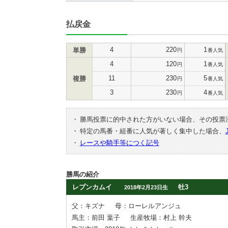
払戻金
4
220
1
単勝
円
番人気
4
120
1
円
番人気
11
230
5
複勝
円
番人気
3
230
4
円
番人気
・
勝馬投票に的中された方がいない場合、その投票
・
特定の馬番・組番に人気が著しく集中した場合、
・
レースや騎手等につく記号
勝馬の紹介
レプンカムイ
牡3
2018年2月23日生
父：キズナ
母：ローレルアンジュ
馬主：前田 葉子
生産牧場：村上 幹夫