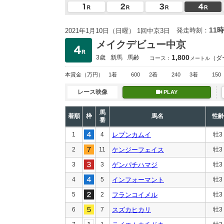
11時
発走時刻：
2021年1月10日（日曜） 1回中京3日
メイクデビュー中京
1,800
3歳
新馬
馬齢
（ダ
コース：
メートル
本賞金
（万円）
1着
600
2着
240
3着
150
レース映像
PLAY
馬
着順
枠
馬名
性齢
番
1
4
レプンカムイ
牡3
2
11
ケンジーフェイス
牡3
3
3
ゲンパチハマジ
牡3
4
5
インフォーマント
牡3
5
2
フランコイメル
牡3
6
7
スズカヒカリ
牡3