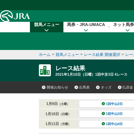
本文へ移動する
競馬メニュー
馬券・JRA-UMACA
ネット馬券
ホーム
>
競馬メニュー
>
レース結果 開催選択
>
レー
レース結果
2021年1月10日（日曜）1回中京3日 4レース
開催お知らせ
出馬表
オッズ
払戻金
1月9日
1回中山2日
（土曜）
1月10日
1回中山3日
（日曜）
1月11日
1回中山4日
（月曜）