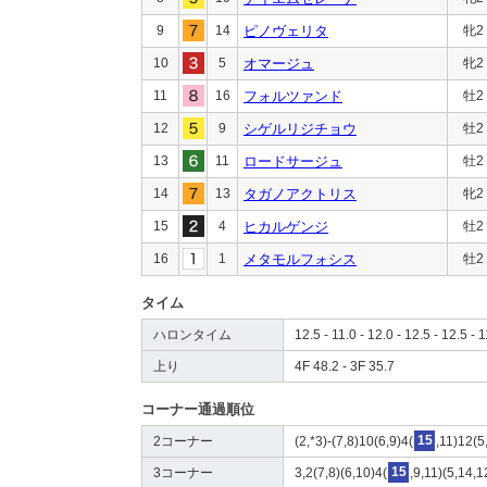
9
14
ピノヴェリタ
牝2
10
5
オマージュ
牝2
11
16
フォルツァンド
牡2
12
9
シゲルリジチョウ
牡2
13
11
ロードサージュ
牡2
14
13
タガノアクトリス
牝2
15
4
ヒカルゲンジ
牡2
16
1
メタモルフォシス
牡2
タイム
ハロンタイム
12.5 - 11.0 - 12.0 - 12.5 - 12.5 - 1
上り
4F 48.2 - 3F 35.7
コーナー通過順位
2コーナー
(2,*3)-(7,8)10(6,9)4(
15
,11)12(5
3コーナー
3,2(7,8)(6,10)4(
15
,9,11)(5,14,1