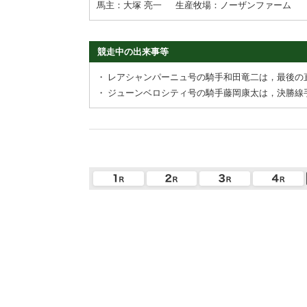
馬主：大塚 亮一
生産牧場：ノーザンファーム
競走中の出来事等
・
レアシャンパーニュ号の騎手和田竜二は，最後の
・
ジューンベロシティ号の騎手藤岡康太は，決勝線