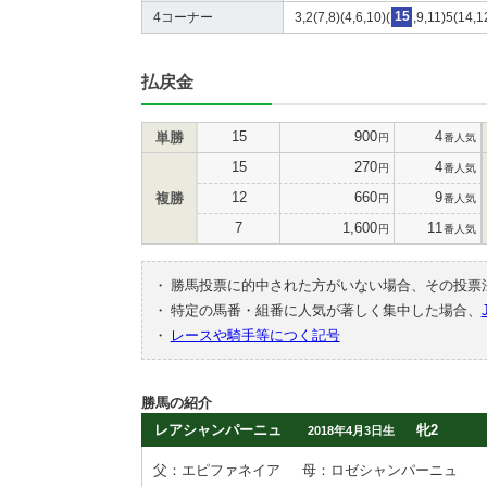
4コーナー
3,2(7,8)(4,6,10)(
15
,9,11)5(14,1
払戻金
15
900
4
単勝
円
番人気
15
270
4
円
番人気
12
660
9
複勝
円
番人気
7
1,600
11
円
番人気
・
勝馬投票に的中された方がいない場合、その投票
・
特定の馬番・組番に人気が著しく集中した場合、
・
レースや騎手等につく記号
勝馬の紹介
レアシャンパーニュ
牝2
2018年4月3日生
父：エピファネイア
母：ロゼシャンパーニュ