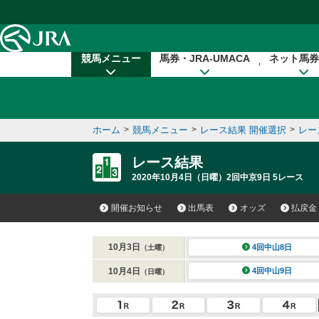
本文へ移動する
競馬メニュー
馬券・JRA-UMACA
ネット馬券
ホーム
>
競馬メニュー
>
レース結果 開催選択
>
レー
レース結果
2020年10月4日（日曜）2回中京9日 5レース
開催お知らせ
出馬表
オッズ
払戻金
10月3日
4回中山8日
（土曜）
10月4日
4回中山9日
（日曜）