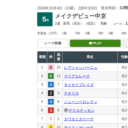
12時
発走時刻：
2020年10月4日（日曜） 2回中京9日
メイクデビュー中京
1
2歳
新馬
（混合）［指定］
馬齢
コース：
本賞金
（万円）
1着
700
2着
280
3着
180
レース映像
PLAY
馬
着順
枠
馬名
性齢
番
1
15
レアシャンパーニュ
牝2
2
12
マリアエレーナ
牝2
3
7
タイセイブレイズ
牡2
4
3
テオリス
牡2
5
8
ジューンベロシティ
牡2
6
6
デリカテッセン
牡2
7
2
カワカミカリーナ
牝2
8
10
テイエムセレーナ
牝2