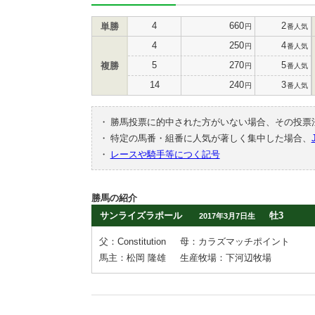
4
660
2
単勝
円
番人気
4
250
4
円
番人気
5
270
5
複勝
円
番人気
14
240
3
円
番人気
・
勝馬投票に的中された方がいない場合、その投票
・
特定の馬番・組番に人気が著しく集中した場合、
・
レースや騎手等につく記号
勝馬の紹介
サンライズラポール
牡3
2017年3月7日生
父：Constitution
母：カラズマッチポイント
馬主：松岡 隆雄
生産牧場：下河辺牧場