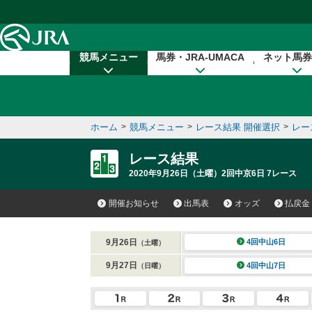
本文へ移動する
競馬メニュー
馬券・JRA-UMACA
ネット馬券
ホーム
>
競馬メニュー
>
レース結果 開催選択
>
レー
レース結果
2020年9月26日（土曜）2回中京6日 7レース
開催お知らせ
出馬表
オッズ
払戻金
9月26日
4回中山6日
（土曜）
9月27日
4回中山7日
（日曜）