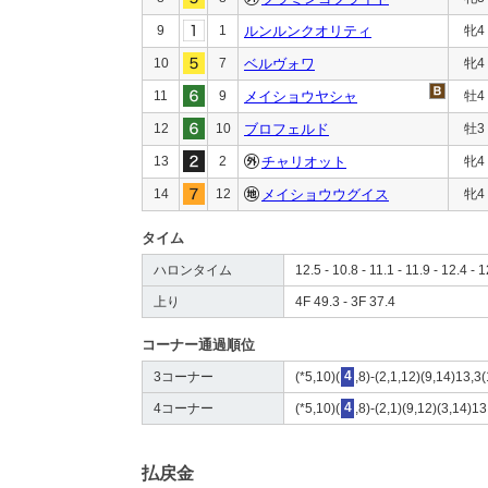
9
1
ルンルンクオリティ
牝4
10
7
ベルヴォワ
牝4
11
9
メイショウヤシャ
牡4
12
10
ブロフェルド
牡3
13
2
チャリオット
牝4
14
12
メイショウウグイス
牝4
タイム
ハロンタイム
12.5 - 10.8 - 11.1 - 11.9 - 12.4 - 1
上り
4F 49.3 - 3F 37.4
コーナー通過順位
3コーナー
(*5,10)(
4
,8)-(2,1,12)(9,14)13,3
4コーナー
(*5,10)(
4
,8)-(2,1)(9,12)(3,14)13
払戻金