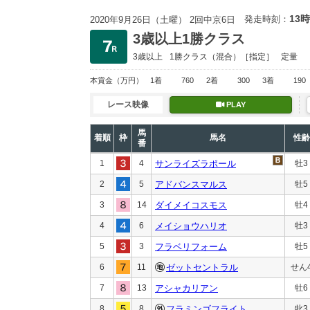
13時
発走時刻：
2020年9月26日（土曜） 2回中京6日
3歳以上1勝クラス
3歳以上
1勝クラス
（混合）［指定］
定量
本賞金
（万円）
1着
760
2着
300
3着
190
レース映像
PLAY
馬
着順
枠
馬名
性齢
番
1
4
サンライズラポール
牡3
2
5
アドバンスマルス
牡5
3
14
ダイメイコスモス
牡4
4
6
メイショウハリオ
牡3
5
3
フラベリフォーム
牡5
6
11
ゼットセントラル
せん
7
13
アシャカリアン
牡6
8
8
フラミンゴフライト
牝3