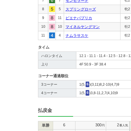
7
7
モンセラーテ
牡2
8
5
スプリングローズ
牝2
9
11
ピエナパプリカ
牡2
10
10
マイネルヤングマン
牡2
11
4
ナムラサスケ
牡2
タイム
ハロンタイム
12.1 - 11.1 - 11.4 - 12.5 - 12.8 - 1
上り
4F 50.9 - 3F 38.4
コーナー通過順位
3コーナー
1(5,
6
)(3,11)8,2-10(4,7)9
4コーナー
1(5,
6
)3,8-11,2,7(4,10)9
払戻金
6
300
2
単勝
円
番人気