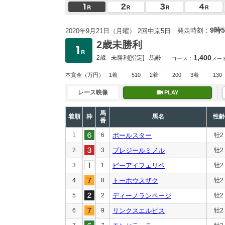
9時
発走時刻：
2020年9月21日（月曜） 2回中京5日
2歳未勝利
1,400
2歳
未勝利
[指定]
馬齢
コース：
メー
本賞金
（万円）
1着
510
2着
200
3着
130
レース映像
PLAY
馬
着順
枠
馬名
性齢
番
1
6
ポールスター
牡2
2
3
プレジールミノル
牡2
3
1
ビーアイフェリペ
牡2
4
8
トーホウスザク
牡2
5
2
ディーノランページ
牡2
6
9
リンクスエルピス
牡2