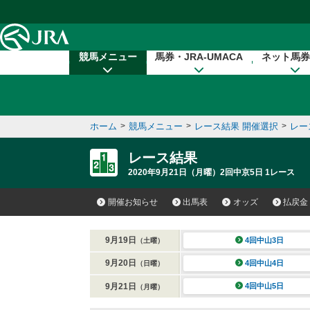
本文へ移動する
競馬メニュー
馬券・JRA-UMACA
ネット馬券
ホーム
>
競馬メニュー
>
レース結果 開催選択
>
レー
レース結果
2020年9月21日（月曜）2回中京5日 1レース
開催お知らせ
出馬表
オッズ
払戻金
9月19日
4回中山3日
（土曜）
9月20日
4回中山4日
（日曜）
9月21日
4回中山5日
（月曜）