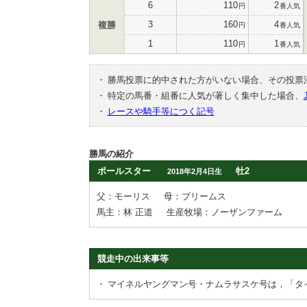
6
110
2
円
番人気
3
160
4
複勝
円
番人気
1
110
1
円
番人気
・
勝馬投票に的中された方がいない場合、その投票
・
特定の馬番・組番に人気が著しく集中した場合、
・
レースや騎手等につく記号
勝馬の紹介
ポールスター
牡2
2018年2月4日生
父：モーリス
母：プリームス
馬主：林 正道
生産牧場：ノーザンファーム
競走中の出来事等
・
マイネルヤングマン号・ナムラサスケ号は，「タ