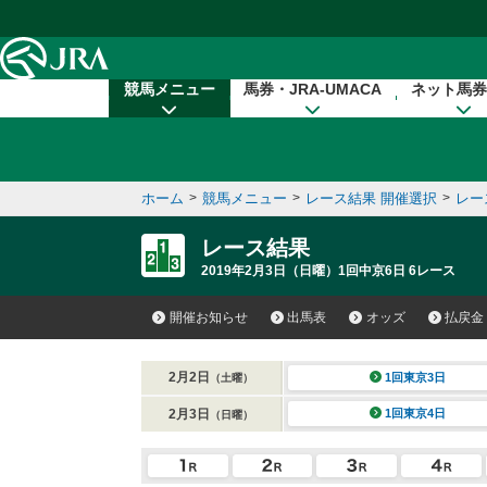
本文へ移動する
競馬メニュー
馬券・JRA-UMACA
ネット馬券
ホーム
>
競馬メニュー
>
レース結果 開催選択
>
レー
レース結果
2019年2月3日（日曜）1回中京6日 6レース
開催お知らせ
出馬表
オッズ
払戻金
2月2日
1回東京3日
（土曜）
2月3日
1回東京4日
（日曜）