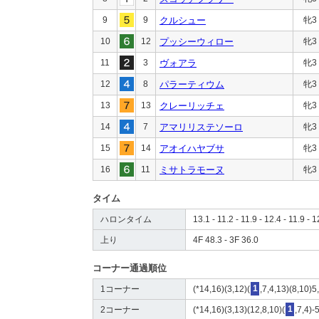
9
9
クルシュー
牝3
10
12
プッシーウィロー
牝3
11
3
ヴォアラ
牝3
12
8
パラーティウム
牝3
13
13
クレーリッチェ
牝3
14
7
アマリリステソーロ
牝3
15
14
アオイハヤブサ
牝3
16
11
ミサトラモーヌ
牝3
タイム
ハロンタイム
13.1 - 11.2 - 11.9 - 12.4 - 11.9 - 1
上り
4F 48.3 - 3F 36.0
コーナー通過順位
1コーナー
(*14,16)(3,12)(
1
,7,4,13)(8,10)5
2コーナー
(*14,16)(3,13)(12,8,10)(
1
,7,4)-