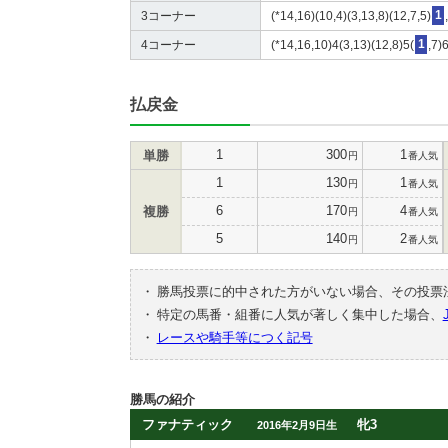
3コーナー
(*14,16)(10,4)(3,13,8)(12,7,5)
1
4コーナー
(*14,16,10)4(3,13)(12,8)5(
1
,7)
払戻金
1
300
1
単勝
円
番人気
1
130
1
円
番人気
6
170
4
複勝
円
番人気
5
140
2
円
番人気
・
勝馬投票に的中された方がいない場合、その投票
・
特定の馬番・組番に人気が著しく集中した場合、
・
レースや騎手等につく記号
勝馬の紹介
ファナティック
牝3
2016年2月9日生