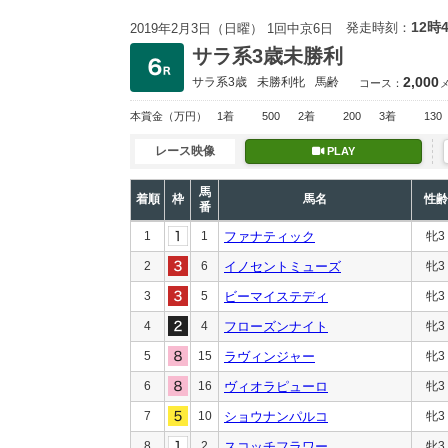
12時
発走時刻：
2019年2月3日（日曜） 1回中京6日
サラ系3歳未勝利
2,000
サラ系3歳
未勝利
牝
馬齢
コース：
本賞金
（万円）
1着
500
2着
200
3着
130
レース映像
PLAY
馬
着順
枠
馬名
性齢
番
1
1
ファナティック
牝3
2
6
イノセントミューズ
牝3
3
5
ビーマイステディ
牝3
4
4
フローズンナイト
牝3
5
15
ラヴィンジャー
牝3
6
16
ヴィオラピューロ
牝3
7
10
ショウナンパルコ
牝3
8
2
スコッチフラワー
牝3